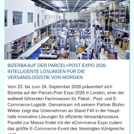
BIZERBA AUF DER PARCEL+POST EXPO 2026:
INTELLIGENTE LÖSUNGEN FÜR DIE
VERSANDLOGISTIK VON MORGEN
Vom 23. bis zum 24. September 2026 präsentiert sich
Bizerba auf der Parcel+Post Expo 2026 in London, einer der
weltweit führenden Fachmessen für Paket-, Post- und E-
Commerce-Logistik. Gemeinsam mit seinem Partner Bluhm
Weber zeigt das Unternehmen an Stand F40 in der Haupt­
halle innovative Lösungen für effiziente Versandprozesse.
Parallel zur Messe findet mit der eCommerce Expo zudem
das größte E-Commerce-Event des Vereinigten Königreichs