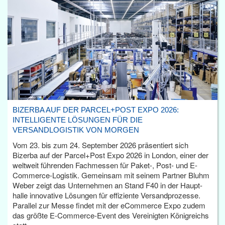
BIZERBA AUF DER PARCEL+POST EXPO 2026:
INTELLIGENTE LÖSUNGEN FÜR DIE
VERSANDLOGISTIK VON MORGEN
Vom 23. bis zum 24. September 2026 präsentiert sich
Bizerba auf der Parcel+Post Expo 2026 in London, einer der
weltweit führenden Fachmessen für Paket-, Post- und E-
Commerce-Logistik. Gemeinsam mit seinem Partner Bluhm
Weber zeigt das Unternehmen an Stand F40 in der Haupt­
halle innovative Lösungen für effiziente Versandprozesse.
Parallel zur Messe findet mit der eCommerce Expo zudem
das größte E-Commerce-Event des Vereinigten Königreichs