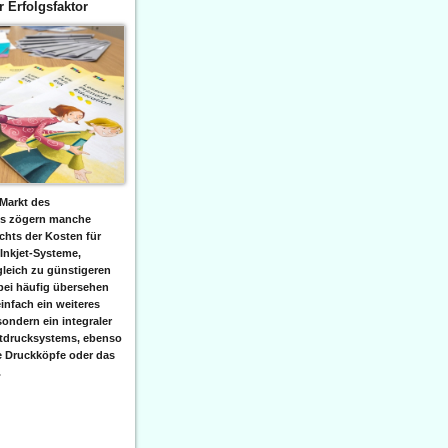
er Erfolgsfaktor
Markt des
ks zögern manche
hts der Kosten für
 Inkjet-Systeme,
leich zu günstigeren
bei häufig übersehen
einfach ein weiteres
sondern ein integraler
etdrucksystems, ebenso
e Druckköpfe oder das
.