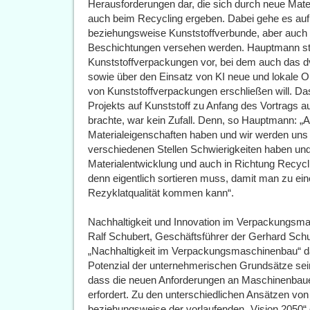
Herausforderungen dar, die sich durch neue Mate
auch beim Recycling ergeben. Dabei gehe es auf 
beziehungsweise Kunststoffverbunde, aber auch u
Beschichtungen versehen werden. Hauptmann ste
Kunststoffverpackungen vor, bei dem auch das dvi
sowie über den Einsatz von KI neue und lokale O
von Kunststoffverpackungen erschließen will. D
Projekts auf Kunststoff zu Anfang des Vortrags au
brachte, war kein Zufall. Denn, so Hauptmann: 
Materialeigenschaften haben und wir werden u
verschiedenen Stellen Schwierigkeiten haben un
Materialentwicklung und auch in Richtung Recyc
denn eigentlich sortieren muss, damit man zu ei
Rezyklatqualität kommen kann“.
Nachhaltigkeit und Innovation im Verpackungsm
Ralf Schubert, Geschäftsführer der Gerhard Schu
„Nachhaltigkeit im Verpackungsmaschinenbau“ 
Potenzial der unternehmerischen Grundsätze sein
dass die neuen Anforderungen an Maschinenbau
erfordert. Zu den unterschiedlichen Ansätzen von
beziehungsweise der vorlaufenden „Vision 2050“