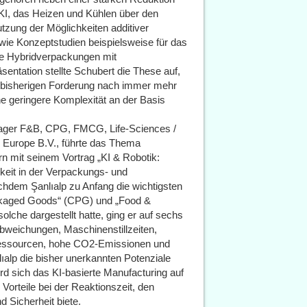
KI, das Heizen und Kühlen über den
tzung der Möglichkeiten additiver
wie Konzeptstudien beispielsweise für das
ie Hybridverpackungen mit
entation stellte Schubert die These auf,
 bisherigen Forderung nach immer mehr
ne geringere Komplexität an der Basis
nager F&B, CPG, FMCG, Life-Sciences /
c Europe B.V., führte das Thema
rn mit seinem Vortrag „KI & Robotik:
gkeit in der Verpackungs- und
achdem Şanlıalp zu Anfang die wichtigsten
ckaged Goods“ (CPG) und „Food &
olche dargestellt hatte, ging er auf sechs
abweichungen, Maschinenstillzeiten,
n Ressourcen, hohe CO2-Emissionen und
lıalp die bisher unerkannten Potenziale
d sich das KI-basierte Manufacturing auf
Vorteile bei der Reaktionszeit, den
 Sicherheit biete.