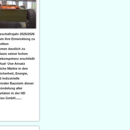
eschäftsjahr 2025/2026
 um ihre Entwicklung zu
ellten
men deutlich zu
Basis seiner hohen
emkompetenz erschließt
Dual- Use-Ansatz
iche Märkte in den
icherheit, Energie,
 industrielle
raler Baustein dieser
ündelung aller
itäten in der HD
es GmbH.......