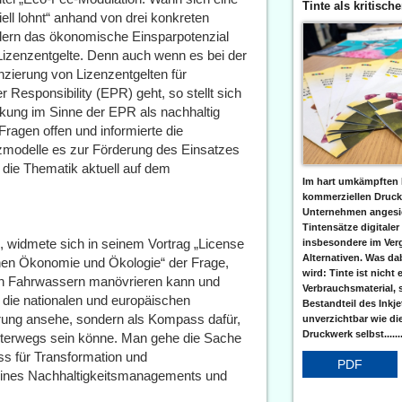
Tinte als kritisch
ll lohnt“ anhand von drei konkreten
dern das ökonomische Einsparpotenzial
Lizenzentgelte. Denn auch wenn es bei der
nzierung von Lizenzentgelten für
esponsibility (EPR) geht, so stellt sich
kung im Sinne der EPR als nachhaltig
Fragen offen und informierte die
zmodelle es zur Förderung des Einsatzes
 die Thematik aktuell auf dem
Im hart umkämpften 
kommerziellen Druc
Unternehmen angesic
Tintensätze digitaler
 widmete sich in seinem Vortrag „License
insbesondere im Verg
Alternativen. Was da
hen Ökonomie und Ökologie“ der Frage,
wird: Tinte ist nicht 
hen Fahrwassern manövrieren kann und
Verbrauchsmaterial, 
 die nationalen und europäischen
Bestandteil des Inkj
ierung ansehe, sondern als Kompass dafür,
unverzichtbar wie di
Druckwerk selbst......
nterwegs sein könne. Man gehe die Sache
ss für Transformation und
PDF
, eines Nachhaltigkeitsmanagements und