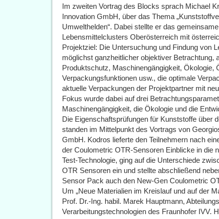
Im zweiten Vortrag des Blocks sprach Michael Kra
Innovation GmbH, über das Thema „Kunststoff
Umwelthelden“. Dabei stellte er das gemeinsame
Lebensmittelclusters Oberösterreich mit österre
Projektziel: Die Untersuchung und Findung von 
möglichst ganzheitlicher objektiver Betrachtung,
Produktschutz, Maschinengängigkeit, Ökologie, 
Verpackungsfunktionen usw., die optimale Verpa
aktuelle Verpackungen der Projektpartner mit neu
Fokus wurde dabei auf drei Betrachtungsparamete
Maschinengängigkeit, die Ökologie und die Entwi
Die Eigenschaftsprüfungen für Kunststoffe über
standen im Mittelpunkt des Vortrags von Georgio
GmbH. Kodros lieferte den Teilnehmern nach eine
der Coulometric OTR-Sensoren Einblicke in die n
Test-Technologie, ging auf die Unterschiede zwis
OTR Sensoren ein und stellte abschließend neb
Sensor Pack auch den New-Gen Coulometric OT
Um „Neue Materialien im Kreislauf und auf der M
Prof. Dr.-Ing. habil. Marek Hauptmann, Abteilung
Verarbeitungstechnologien des Fraunhofer IVV. H