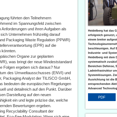
agung führten den Teilnehmern
nehmend im Spannungsfeld zwischen
en Anforderungen und ihren Aufgaben als
Heidelberg hat das G
 sich Unternehmen frühzeitig darauf
erfolgreich genutzt,
ng and Packaging Waste Regulation (PPWR)
einem breiter aufgest
Technologieunterneh
tellerverantwortung (EPR) auf die
beschleunigen. Auf 
 könnten.
Industrie- und Syst
opäischen Organe zur geplanten
Heidelberg mit dem 
R), was bringt der neue Mindeststandard
systematisch zusätzl
Bereichen Defense, S
e Folgen ergeben sich daraus? Nur
Ladeinfrastruktur und
Votum des Umweltausschusses (ENVI) und
Systemlösungen. Zent
hr, Packaging Analyst der TILISCO GmbH,
Ausrichtung ist die B
as bedeuten die europäischen Regelungen
entsprechenden Aktiv
Advanced Technologi
ell und detailreich auf den Punkt. Darüber
isen Darstellung auf den neuen
PDF
gkeit ein und legte präzise dar, welche
ndernden Bewertungen ergeben.
ing Recyclability Consultant der
tel „Eco-Fee-Modulation: Wann sich eine