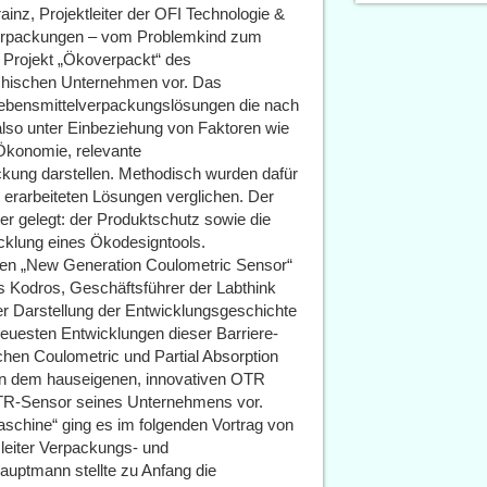
inz, Projektleiter der OFI Technologie &
verpackungen – vom Problemkind zum
 Projekt „Ökoverpackt“ des
ichischen Unternehmen vor. Das
Lebensmittelverpackungslösungen die nach
 also unter Einbeziehung von Faktoren wie
Ökonomie, relevante
ckung darstellen. Methodisch wurden dafür
 erarbeiteten Lösungen verglichen. Der
r gelegt: der Produktschutz sowie die
cklung eines Ökodesigntools.
 den „New Generation Coulometric Sensor“
s Kodros, Geschäftsführer der Labthink
r Darstellung der Entwicklungsgeschichte
euesten Entwicklungen dieser Barriere-
chen Coulometric und Partial Absorption
en dem hauseigenen, innovativen OTR
R-Sensor seines Unternehmens vor.
aschine“ ging es im folgenden Vortrag von
sleiter Verpackungs- und
auptmann stellte zu Anfang die