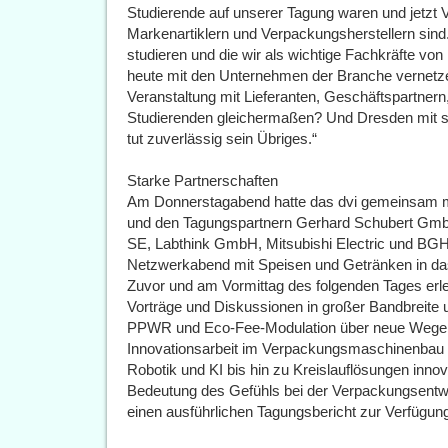
Studierende auf unserer Tagung waren und jetzt 
Markenartiklern und Verpackungsherstellern sind.
studieren und die wir als wichtige Fachkräfte v
heute mit den Unternehmen der Branche vernetzen
Veranstaltung mit Lieferanten, Geschäftspartnern
Studierenden gleichermaßen? Und Dresden mit s
tut zuverlässig sein Übriges.“
Starke Partnerschaften
Am Donnerstagabend hatte das dvi gemeinsam
und den Tagungspartnern Gerhard Schubert Gmb
SE, Labthink GmbH, Mitsubishi Electric und BGH
Netzwerkabend mit Speisen und Getränken in da
Zuvor und am Vormittag des folgenden Tages er
Vorträge und Diskussionen in großer Bandbreite u
PPWR und Eco-Fee-Modulation über neue Wege be
Innovationsarbeit im Verpackungsmaschinenbau
Robotik und KI bis hin zu Kreislauflösungen inno
Bedeutung des Gefühls bei der Verpackungsentwic
einen ausführlichen Tagungsbericht zur Verfügun