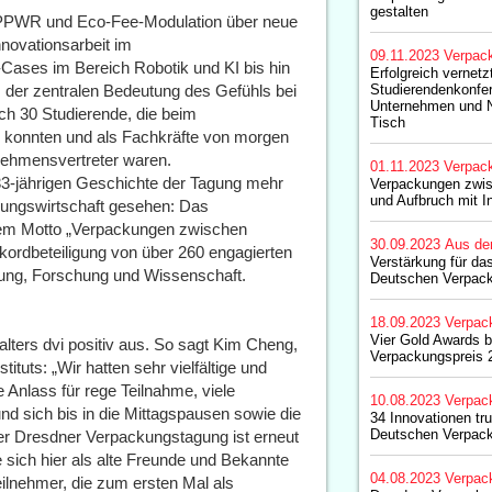
gestalten
i PPWR und Eco-Fee-Modulation über neue
novationsarbeit im
09.11.2023
Verpac
ses im Bereich Robotik und KI bis hin
Erfolgreich vernetzt
… der zentralen Bedeutung des Gefühls bei
Studierendenkonfer
Unternehmen und 
ch 30 Studierende, die beim
Tisch
n konnten und als Fachkräfte von morgen
nehmensvertreter waren.
01.11.2023
Verpac
 33-jährigen Geschichte der Tagung mehr
Verpackungen zwis
und Aufbruch mit In
kungswirtschaft gesehen: Das
 dem Motto „Verpackungen zwischen
30.09.2023
Aus de
ekordbeteiligung von über 260 engagierten
Verstärkung für d
gung, Forschung und Wissenschaft.
Deutschen Verpacku
18.09.2023
Verpac
Vier Gold Awards 
talters dvi positiv aus. So sagt Kim Cheng,
Verpackungspreis 
tuts: „Wir hatten sehr vielfältige und
 Anlass für rege Teilnahme, viele
10.08.2023
Verpac
d sich bis in die Mittagspausen sowie die
34 Innovationen t
Deutschen Verpack
r Dresdner Verpackungstagung ist erneut
 sich hier als alte Freunde und Bekannte
04.08.2023
Verpac
eilnehmer, die zum ersten Mal als