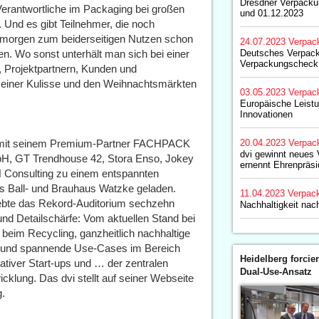
Dresdner Verpacku
Verantwortliche im Packaging bei großen
und 01.12.2023
 Und es gibt Teilnehmer, die noch
on morgen zum beiderseitigen Nutzen schon
24.07.2023
Verpac
. Wo sonst unterhält man sich bei einer
Deutsches Verpackun
Verpackungscheck
, Projektpartnern, Kunden und
einer Kulisse und den Weihnachtsmärkten
03.05.2023
Verpac
Europäische Leist
Innovationen
 mit seinem Premium-Partner FACHPACK
20.04.2023
Verpac
dvi gewinnt neues 
H, GT Trendhouse 42, Stora Enso, Jokey
ernennt Ehrenpräsi
 Consulting zu einem entspannten
s Ball- und Brauhaus Watzke geladen.
11.04.2023
Verpac
lebte das Rekord-Auditorium sechzehn
Nachhaltigkeit nac
nd Detailschärfe: Vom aktuellen Stand bei
im Recycling, ganzheitlich nachhaltige
 und spannende Use-Cases im Bereich
Heidelberg forcier
vativer Start-ups und … der zentralen
Dual-Use-Ansatz
klung. Das dvi stellt auf seiner Webseite
g.