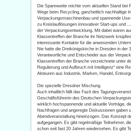
Die Spannweite reichte vom aktuellen Stand be
Wege beim Recycling, ganzheitlich nachhaltige In
Verpackungsmaschinenbau und spannende Use-Ca
zu Kreislauflösungen innovativer Start-ups und 
der Verpackungsentwicklung. Mit dabei waren au
Klassentreffen der Branche ihr Netzwerk knüpfe
interessante Kontakte für die anwesenden Unter
Nie hatte die Dreikönigskirche in Dresden in der
Verantwortliche und Entscheider aus der Verpac
Klassentreffen der Branche verzeichnete unter
Regulierung und Aufbruch mit Intelligenz“ eine R
Akteuren aus Industrie, Marken, Handel, Entsor
Die spezielle Dresdner Mischung
Auch inhaltlich fällt das Fazit des Tagungsverans
Geschäftsführerin des Deutschen Verpackungsinsti
wirklich hochspannende und aktuelle Vorträge, die
Nachfragen und angeregte Diskussionen gaben un
Abendveranstaltung hineinzogen. Das Konzept de
aufgegangen. Es gibt regelmäßige Teilnehmer, die
schon seit fast 20 Jahren wiedersehen. Es gibt T