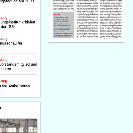
ngstagung am 30.11.
kung
gsinstitut kritisiert
 der DUH
kung
ungsschau für
kung
Vorstandsmitglied und
denten
kung
h der Zeitenwende
t