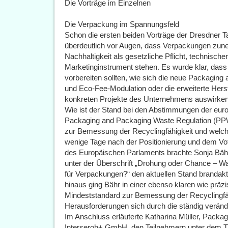
Die Vorträge im Einzelnen
Die Verpackung im Spannungsfeld
Schon die ersten beiden Vorträge der Dresdner T
überdeutlich vor Augen, dass Verpackungen zu
Nachhaltigkeit als gesetzliche Pflicht, technisch
Marketinginstrument stehen. Es wurde klar, dass
vorbereiten sollten, wie sich die neue Packagi
und Eco-Fee-Modulation oder die erweiterte Hers
konkreten Projekte des Unternehmens auswirken
Wie ist der Stand bei den Abstimmungen der eur
Packaging and Packaging Waste Regulation (PPW
zur Bemessung der Recyclingfähigkeit und welch
wenige Tage nach der Positionierung und dem 
des Europäischen Parlaments brachte Sonja Bä
unter der Überschrift „Drohung oder Chance – W
für Verpackungen?“ den aktuellen Stand brandaktu
hinaus ging Bähr in einer ebenso klaren wie präz
Mindeststandard zur Bemessung der Recyclingfähi
Herausforderungen sich durch die ständig verä
Im Anschluss erläuterte Katharina Müller, Packag
Interseroh+ GmbH, den Teilnehmern unter dem Ti