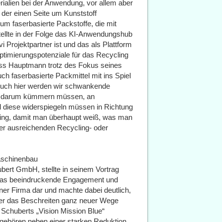
rialien bei der Anwendung, vor allem aber
der einen Seite um Kunststoff
m faserbasierte Packstoffe, die mit
llte in der Folge das KI-Anwendungshub
 Projektpartner ist und das als Plattform
ptimierungspotenziale für das Recycling
ass Hauptmann trotz des Fokus seines
ch faserbasierte Packmittel mit ins Spiel
„Auch hier werden wir schwankende
ns darum kümmern müssen, an
d diese widerspiegeln müssen in Richtung
ling, damit man überhaupt weiß, was man
ner ausreichenden Recycling- oder
aschinenbau
bert GmbH, stellte in seinem Vortrag
das beeindruckende Engagement und
er Firma dar und machte dabei deutlich,
er das Beschreiten ganz neuer Wege
 Schuberts „Vision Mission Blue“
 gehören neben einer starken Reduktion