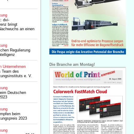
kung
: dvi-
enz bringt
Nachwuchs an einen
kung
chen Regulierung
telligenz
Die Branche am Montag!
n Unternehmen
as Team des
ngsinstituts e. V.
kung
beim Deutschen
2023
kung
rumpfen beim
ungspreis 2023
kung