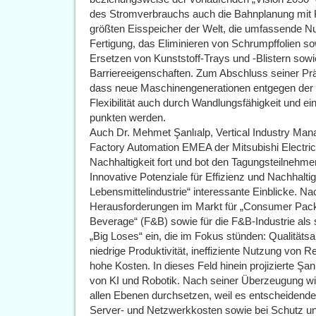
des Stromverbrauchs auch die Bahnplanung mit 
größten Eisspeicher der Welt, die umfassende Nu
Fertigung, das Eliminieren von Schrumpffolien so
Ersetzen von Kunststoff-Trays und -Blistern sow
Barriereeigenschaften. Zum Abschluss seiner Präs
dass neue Maschinengenerationen entgegen der
Flexibilität auch durch Wandlungsfähigkeit und ei
punkten werden.
Auch Dr. Mehmet Şanlıalp, Vertical Industry Ma
Factory Automation EMEA der Mitsubishi Electri
Nachhaltigkeit fort und bot den Tagungsteilnehme
Innovative Potenziale für Effizienz und Nachhalti
Lebensmittelindustrie“ interessante Einblicke. N
Herausforderungen im Markt für „Consumer Pa
Beverage“ (F&B) sowie für die F&B-Industrie als s
„Big Loses“ ein, die im Fokus stünden: Qualitäts
niedrige Produktivität, ineffiziente Nutzung vo
hohe Kosten. In dieses Feld hinein projizierte Şan
von KI und Robotik. Nach seiner Überzeugung wir
allen Ebenen durchsetzen, weil es entscheidende 
Server- und Netzwerkkosten sowie bei Schutz und