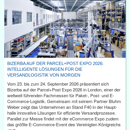
BIZERBA AUF DER PARCEL+POST EXPO 2026:
INTELLIGENTE LÖSUNGEN FÜR DIE
VERSANDLOGISTIK VON MORGEN
Vom 23. bis zum 24. September 2026 präsentiert sich
Bizerba auf der Parcel+Post Expo 2026 in London, einer der
weltweit führenden Fachmessen für Paket-, Post- und E-
Commerce-Logistik. Gemeinsam mit seinem Partner Bluhm
Weber zeigt das Unternehmen an Stand F40 in der Haupt­
halle innovative Lösungen für effiziente Versandprozesse.
Parallel zur Messe findet mit der eCommerce Expo zudem
das größte E-Commerce-Event des Vereinigten Königreichs