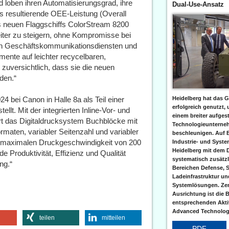
 loben ihren Automatisierungsgrad, ihre
Dual-Use-Ansatz
s resultierende OEE-Leistung (Overall
s neuen Flaggschiffs ColorStream 8200
weiter zu steigern, ohne Kompromisse bei
 von Geschäftskommunikationsdiensten und
mente auf leichter recycelbaren,
 zuversichtlich, dass sie die neuen
den.“
4 bei Canon in Halle 8a als Teil einer
Heidelberg hat das G
erfolgreich genutzt,
lt. Mit der integrierten Inline-Vor- und
einem breiter aufgest
t das Digitaldrucksystem Buchblöcke mit
Technologieunterneh
aten, variabler Seitenzahl und variabler
beschleunigen. Auf 
r maximalen Druckgeschwindigkeit von 200
Industrie- und Syst
Heidelberg mit dem 
e Produktivität, Effizienz und Qualität
systematisch zusätzl
ng.“
Bereichen Defense, S
Ladeinfrastruktur und
Systemlösungen. Zent
Ausrichtung ist die B
entsprechenden Aktiv
Advanced Technologi
teilen
mitteilen
PDF