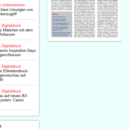
n Unternehmen
ichere Lösungen von
tenzugriff
& Digitaldruck
as Mädchen mit dem
 Anfassen
& Digitaldruck
non Inspiration Days
bgeschlossen
& Digitaldruck
n Etikettendruck-
ogievorschau auf
00
& Digitaldruck
au auf neues B3-
ssystem: Canon
t