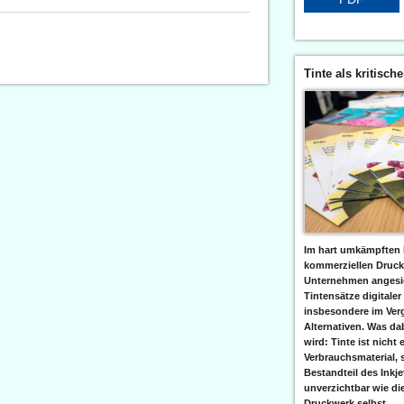
Tinte als kritisch
Im hart umkämpften 
kommerziellen Druc
Unternehmen angesic
Tintensätze digitaler
insbesondere im Verg
Alternativen. Was da
wird: Tinte ist nicht 
Verbrauchsmaterial, 
Bestandteil des Inkj
unverzichtbar wie di
Druckwerk selbst......