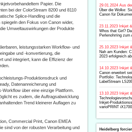
nkjetvorbehandeltem Papier. Die
29.01.2024
Aus de
ten bei der ColorStream 8200 und 8110
Über die Wolke: S
Canon für Dokumen
tische Splice-Handling und die
n spiegeln den Fokus von Canon wider,
23.11.2023
Inkjet 
ig die Umweltauswirkungen der Produkte
Whos that Girl? D
Perlenohrring zum
lierbaren, leistungsstarken Workflow- und
25.10.2023
Inkjet 
Nah am Kunden: Ca
ingabe und -konvertierung, die
2023 erfolgreich a
und integriert, kann die Effizienz der
rden.
14.10.2023
Inkjet 
Canon erweitert sei
Portfolio: Technol
ochleistungs-Produktionsdruck und
LabelStream LS20
eady, Datenanreicherung und
-Workflow über eine einzige Plattform.
13.10.2023
Inkjet 
glicht es zudem, die Auftragsabwicklung
Technologievorsch
anhaltenden Trend kleinerer Auflagen zu
Inkjet-Produktion
varioPRINT iX1700
ation, Commercial Print, Canon EMEA
e sind von der robusten Verarbeitung und
Heidelberg forcier