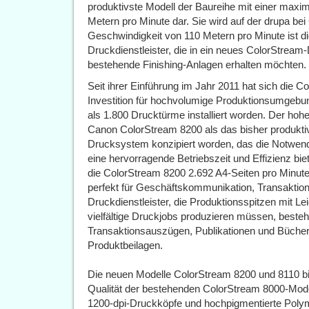
produktivste Modell der Baureihe mit einer maxi
Metern pro Minute dar. Sie wird auf der drupa bei 
Geschwindigkeit von 110 Metern pro Minute ist di
Druckdienstleister, die in ein neues ColorStream
bestehende Finishing-Anlagen erhalten möchten.
Seit ihrer Einführung im Jahr 2011 hat sich die 
Investition für hochvolumige Produktionsumgebun
als 1.800 Drucktürme installiert worden. Der hoh
Canon ColorStream 8200 als das bisher produkti
Drucksystem konzipiert worden, das die Notwendi
eine hervorragende Betriebszeit und Effizienz bie
die ColorStream 8200 2.692 A4-Seiten pro Minute
perfekt für Geschäftskommunikation, Transaktio
Druckdienstleister, die Produktionsspitzen mit Lei
vielfältige Druckjobs produzieren müssen, best
Transaktionsauszügen, Publikationen und Bücher
Produktbeilagen.
Die neuen Modelle ColorStream 8200 und 8110 bie
Qualität der bestehenden ColorStream 8000-Model
1200-dpi-Druckköpfe und hochpigmentierte Polyme