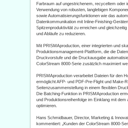
Farbraum auf ungestrichenem, recyceltem oder i
Verwendung von robusten, langlebigen Komponen
sowie Automatisierungsfunktionen wie das automa
Datenkommunikation mit Inline-Finishing-Geräte
Spitzenproduktivität zu erreichen und gleichzeit
und Abläufe zu reduzieren.
Mit PRISMAproduction, einer integrierten und ska
Produktionsmanagement-Plattform, die die Datene
Druckvorstufe und die Druckausgabe automatisiert 
ColorStream 8000-Serie zusätzlich maximiert we
PRISMAproduction verarbeitet Dateien für den H
ermöglicht AFP- und PDF-Pre-Flight und Make-R
Seitenzusammenstellung in einem flexiblen Druck
Die Batching-Funktion in PRISMAproduction ermö
und Produktionsreihenfolge im Einklang mit dem 
optimieren.
Hans Schmidbauer, Director, Marketing & Innov
kommentiert: „Kunden der ColorStream 8000-Seri