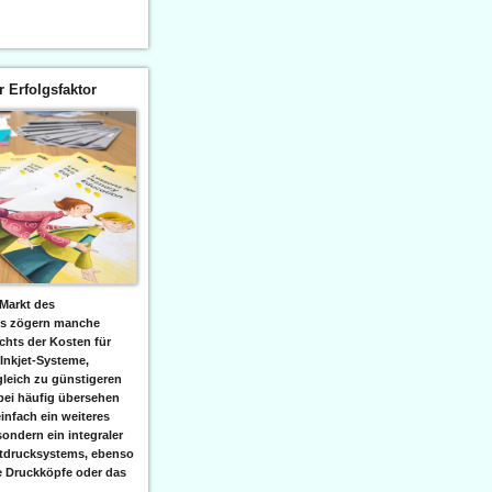
er Erfolgsfaktor
Markt des
ks zögern manche
hts der Kosten für
 Inkjet-Systeme,
leich zu günstigeren
bei häufig übersehen
einfach ein weiteres
sondern ein integraler
etdrucksystems, ebenso
e Druckköpfe oder das
.