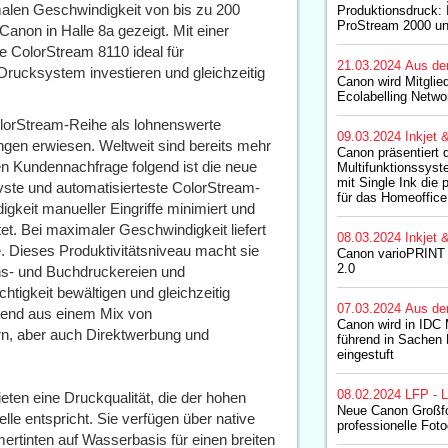
malen Geschwindigkeit von bis zu 200
Produktionsdruck: 
ProStream 2000 u
Canon in Halle 8a gezeigt. Mit einer
e ColorStream 8110 ideal für
21.03.2024
Aus de
-Drucksystem investieren und gleichzeitig
Canon wird Mitglie
Ecolabelling Netwo
ColorStream-Reihe als lohnenswerte
09.03.2024
Inkjet 
gen erwiesen. Weltweit sind bereits mehr
Canon präsentiert 
en Kundennachfrage folgend ist die neue
Multifunktionssy
mit Single Ink die
vste und automatisierteste ColorStream-
für das Homeoffice
gkeit manueller Eingriffe minimiert und
tet. Bei maximaler Geschwindigkeit liefert
08.03.2024
Inkjet 
. Dieses Produktivitätsniveau macht sie
Canon varioPRINT 
2.0
ns- und Buchdruckereien und
chtigkeit bewältigen und gleichzeitig
07.03.2024
Aus de
ehend aus einem Mix von
Canon wird in IDC
n, aber auch Direktwerbung und
führend in Sachen 
eingestuft
08.02.2024
LFP - L
ten eine Druckqualität, die der hohen
Neue Canon Großfo
le entspricht. Sie verfügen über native
professionelle Fot
rtinten auf Wasserbasis für einen breiten