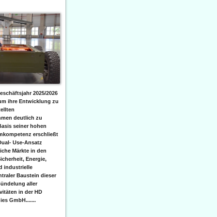
eschäftsjahr 2025/2026
 um ihre Entwicklung zu
ellten
men deutlich zu
Basis seiner hohen
emkompetenz erschließt
Dual- Use-Ansatz
iche Märkte in den
icherheit, Energie,
 industrielle
raler Baustein dieser
ündelung aller
itäten in der HD
es GmbH.......