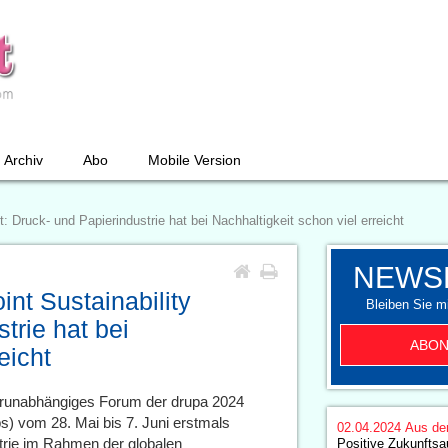
Archiv
Abo
Mobile Version
 Druck- und Papierindustrie hat bei Nachhaltigkeit schon viel erreicht
NEWS
nt Sustainability
Bleiben Sie mi
trie hat bei
ABON
eicht
terunabhängiges Forum der drupa 2024
ps) vom 28. Mai bis 7. Juni erstmals
02.04.2024
Aus de
strie im Rahmen der globalen
Positive Zukunftsa