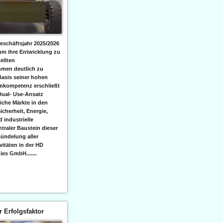
eschäftsjahr 2025/2026
 um ihre Entwicklung zu
ellten
men deutlich zu
Basis seiner hohen
emkompetenz erschließt
Dual- Use-Ansatz
iche Märkte in den
icherheit, Energie,
 industrielle
raler Baustein dieser
ündelung aller
itäten in der HD
es GmbH.......
er Erfolgsfaktor