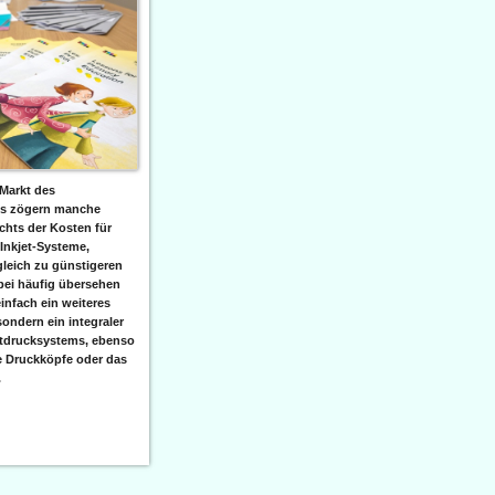
Markt des
ks zögern manche
hts der Kosten für
 Inkjet-Systeme,
leich zu günstigeren
bei häufig übersehen
einfach ein weiteres
sondern ein integraler
etdrucksystems, ebenso
e Druckköpfe oder das
.