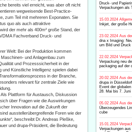
Druck- und Papierin
he bereits viel erreicht, was aber oft nicht
Verpackungen als T
entieren wegweisende Best-Practice-
te, zum Teil mit mehreren Exponaten. Sie
15.03.2024
Allgem
tus quo als auch attraktive
Inkjet, der große H
 wird der mehr als 400m² große Stand, der
om VDMA Fachverband Druck- und
23.02.2024
Aus de
dna x Imaging: Ne
um Bild und Druck 
erer Welt: Bei der Produktion kommen
22.02.2024
Verpac
m Maschinen- und Anlagenbau zum
Verpackung neu def
ualität und Prozesssicherheit in der
packaging auf der 
g und Künstliche Intelligenz spielen dabei
n Transformationsprozess in der Branche,
20.02.2024
Aus de
sonders relevant für zentrale Ziele wie
drupa in Düsseldor
Event der globalen
idung.
28. Mai bis 7. Juni
 Als Plattform für Austausch, Diskussion
m sich über Fragen wie die Auswirkungen
05.02.2024
Aus de
scher Innovation auf die Zukunft der
Überzeugendes Lin
cube
 sind ausstellerübergreifende Foren wie der
unkte“, beschreibt Dr. Andreas Pleßke,
15.01.2024
Verpac
uer und drupa-Präsident, die Bedeutung
Verpackungen aus 