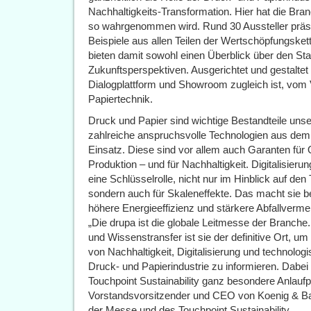
Nachhaltigkeits-Transformation. Hier hat die Branc
so wahrgenommen wird. Rund 30 Aussteller präs
Beispiele aus allen Teilen der Wertschöpfungsket
bieten damit sowohl einen Überblick über den Sta
Zukunftsperspektiven. Ausgerichtet und gestaltet
Dialogplattform und Showroom zugleich ist, v
Papiertechnik.
Druck und Papier sind wichtige Bestandteile uns
zahlreiche anspruchsvolle Technologien aus de
Einsatz. Diese sind vor allem auch Garanten für Q
Produktion – und für Nachhaltigkeit. Digitalisierun
eine Schlüsselrolle, nicht nur im Hinblick auf de
sondern auch für Skaleneffekte. Das macht sie be
höhere Energieeffizienz und stärkere Abfallverme
„Die drupa ist die globale Leitmesse der Branche.
und Wissenstransfer ist sie der definitive Ort, u
von Nachhaltigkeit, Digitalisierung und technologi
Druck- und Papierindustrie zu informieren. Dabei
Touchpoint Sustainability ganz besondere Anlaufp
Vorstandsvorsitzender und CEO von Koenig & Ba
der Messe und des Touchpoint Sustainability.