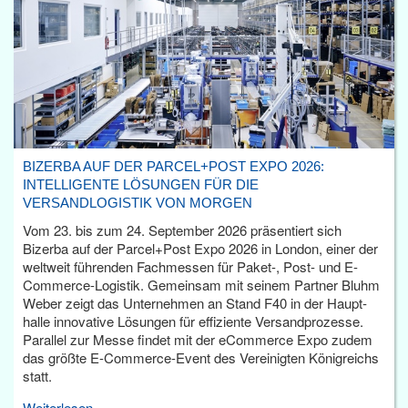
BIZERBA AUF DER PARCEL+POST EXPO 2026:
INTELLIGENTE LÖSUNGEN FÜR DIE
VERSANDLOGISTIK VON MORGEN
Vom 23. bis zum 24. September 2026 präsentiert sich
Bizerba auf der Parcel+Post Expo 2026 in London, einer der
weltweit führenden Fachmessen für Paket-, Post- und E-
Commerce-Logistik. Gemeinsam mit seinem Partner Bluhm
Weber zeigt das Unternehmen an Stand F40 in der Haupt­
halle innovative Lösungen für effiziente Versandprozesse.
Parallel zur Messe findet mit der eCommerce Expo zudem
das größte E-Commerce-Event des Vereinigten Königreichs
statt.
Weiterlesen...