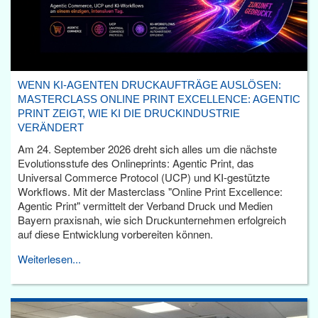
WENN KI-AGENTEN DRUCKAUFTRÄGE AUSLÖSEN:
MASTERCLASS ONLINE PRINT EXCELLENCE: AGENTIC
PRINT ZEIGT, WIE KI DIE DRUCKINDUSTRIE
VERÄNDERT
Am 24. September 2026 dreht sich alles um die nächste
Evolutionsstufe des Onlineprints: Agentic Print, das
Universal Commerce Protocol (UCP) und KI-gestützte
Workflows. Mit der Masterclass "Online Print Excellence:
Agentic Print" vermittelt der Verband Druck und Medien
Bayern praxisnah, wie sich Druckunternehmen erfolgreich
auf diese Entwicklung vorbereiten können.
Weiterlesen...