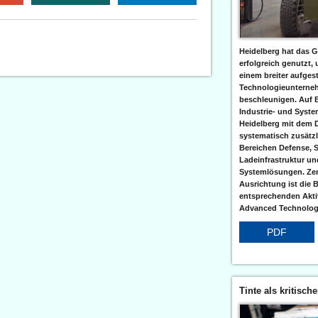
Heidelberg hat das G
erfolgreich genutzt,
einem breiter aufgest
Technologieunterneh
beschleunigen. Auf 
Industrie- und Syst
Heidelberg mit dem 
systematisch zusätzl
Bereichen Defense, S
Ladeinfrastruktur und
Systemlösungen. Zent
Ausrichtung ist die B
entsprechenden Aktiv
Advanced Technologi
PDF
Tinte als kritisch