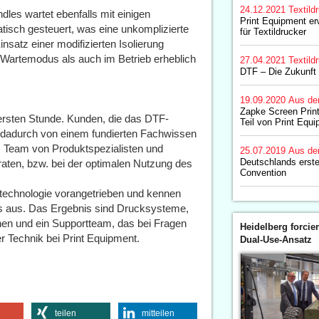
24.12.2021
Textild
les wartet ebenfalls mit einigen
Print Equipment er
isch gesteuert, was eine unkomplizierte
für Textildrucker
satz einer modifizierten Isolierung
m Wartemodus als auch im Betrieb erheblich
27.04.2021
Textild
DTF – Die Zukunft i
19.09.2020
Aus de
Zapke Screen Print
ersten Stunde. Kunden, die das DTF-
Teil von Print Equ
dadurch von einem fundierten Fachwissen
 Team von Produktspezialisten und
25.07.2019
Aus de
Deutschlands erste
raten, bzw. bei der optimalen Nutzung des
Convention
technologie vorangetrieben und kennen
s aus. Das Ergebnis sind Drucksysteme,
en und ein Supportteam, das bei Fragen
Heidelberg forcier
r Technik bei Print Equipment.
Dual-Use-Ansatz
teilen
mitteilen