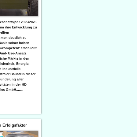
eschäftsjahr 2025/2026
 um ihre Entwicklung zu
ellten
men deutlich zu
Basis seiner hohen
emkompetenz erschließt
Dual- Use-Ansatz
iche Märkte in den
icherheit, Energie,
 industrielle
raler Baustein dieser
ündelung aller
itäten in der HD
es GmbH.......
er Erfolgsfaktor