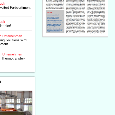
ruck
weitert Farbsortiment
ruck
st hier!
n Unternehmen
ing Solutions wird
ipment
n Unternehmen
 Thermotransfer-
t