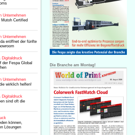
ooms
n Unternehmen
 Mutoh Certified
n Unternehmen
a eröffnet der fünfte
Showroom
& Digitaldruck
f der Fespa Global
Die Branche am Montag!
chen
n Unternehmen
e wirklich helfen!
& Digitaldruck
en sind oft die
ruck
eden können,
ten Lösungen