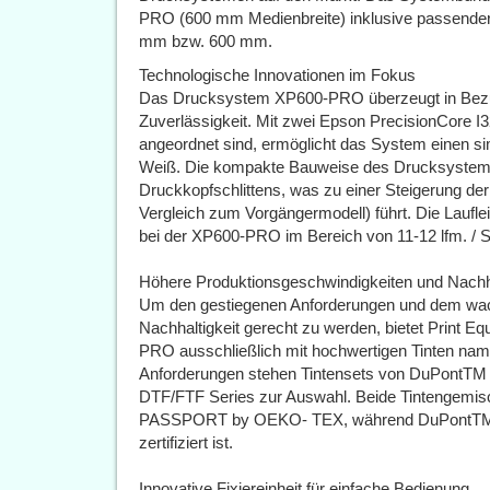
PRO (600 mm Medienbreite) inklusive passender F
mm bzw. 600 mm.
Technologische Innovationen im Fokus
Das Drucksystem XP600-PRO überzeugt in Bezug 
Zuverlässigkeit. Mit zwei Epson PrecisionCore I3
angeordnet sind, ermöglicht das System einen 
Weiß. Die kompakte Bauweise des Drucksystems
Druckkopfschlittens, was zu einer Steigerung d
Vergleich zum Vorgängermodell) führt. Die Lauflei
bei der XP600-PRO im Bereich von 11-12 lfm. / S
Höhere Produktionsgeschwindigkeiten und Nachha
Um den gestiegenen Anforderungen und dem wa
Nachhaltigkeit gerecht zu werden, bietet Print
PRO ausschließlich mit hochwertigen Tinten namh
Anforderungen stehen Tintensets von DuPontTM A
DTF/FTF Series zur Auswahl. Beide Tintengemisc
PASSPORT by OEKO- TEX, während DuPontTM Ar
zertifiziert ist.
Innovative Fixiereinheit für einfache Bedienung