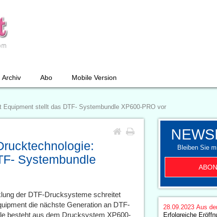
Archiv
Abo
Mobile Version
int Equipment stellt das DTF- Systembundle XP600-PRO vor
NEWS
Drucktechnologie:
Bleiben Sie mi
DTF- Systembundle
ABON
klung der DTF-Drucksysteme schreitet
Equipment die nächste Generation an DTF-
28.09.2023
Aus de
le besteht aus dem Drucksystem XP600-
Erfolgreiche Eröffn