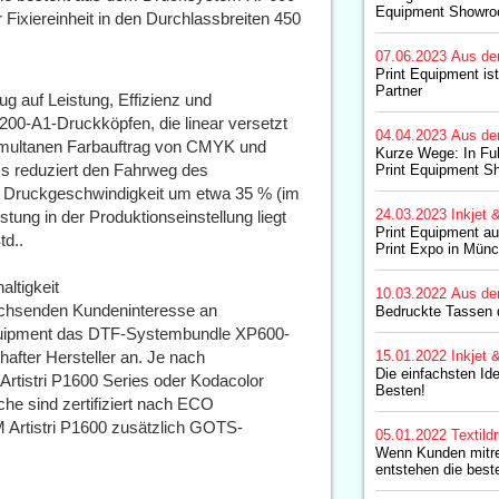
Equipment Showr
ixiereinheit in den Durchlassbreiten 450
07.06.2023
Aus de
Print Equipment ist
Partner
auf Leistung, Effizienz und
200-A1-Druckköpfen, die linear versetzt
04.04.2023
Aus de
simultanen Farbauftrag von CMYK und
Kurze Wege: In Fuld
 reduziert den Fahrweg des
Print Equipment 
er Druckgeschwindigkeit um etwa 35 % (im
24.03.2023
Inkjet 
stung in der Produktionseinstellung liegt
Print Equipment au
td..
Print Expo in Mün
ltigkeit
10.03.2022
Aus de
chsenden Kundeninteresse an
Bedruckte Tassen di
 Equipment das DTF-Systembundle XP600-
after Hersteller an. Je nach
15.01.2022
Inkjet 
Die einfachsten Ide
rtistri P1600 Series oder Kodacolor
Besten!
he sind zertifiziert nach ECO
tistri P1600 zusätzlich GOTS-
05.01.2022
Textild
Wenn Kunden mitr
entstehen die bes