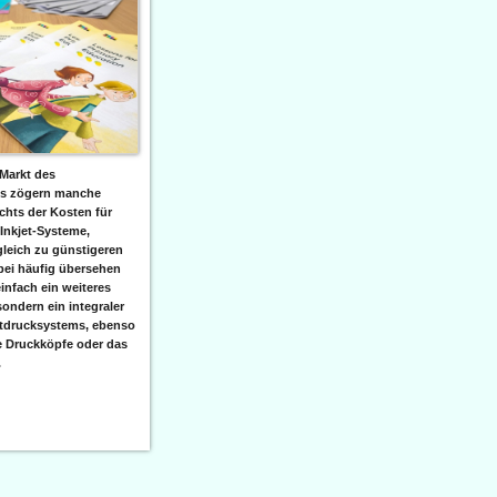
Markt des
ks zögern manche
hts der Kosten für
 Inkjet-Systeme,
leich zu günstigeren
bei häufig übersehen
einfach ein weiteres
sondern ein integraler
etdrucksystems, ebenso
e Druckköpfe oder das
.