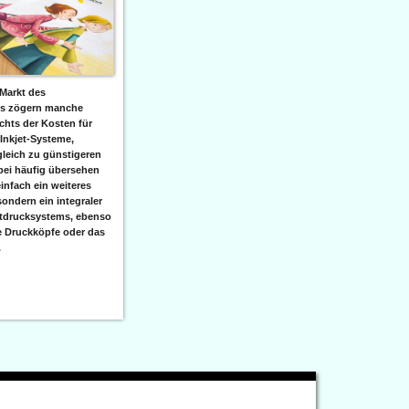
Markt des
ks zögern manche
hts der Kosten für
 Inkjet-Systeme,
leich zu günstigeren
bei häufig übersehen
einfach ein weiteres
sondern ein integraler
etdrucksystems, ebenso
e Druckköpfe oder das
.