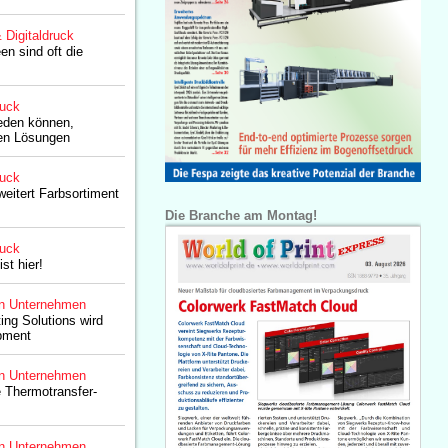
& Digitaldruck
en sind oft die
ruck
eden können,
ten Lösungen
ruck
weitert Farbsortiment
Die Branche am Montag!
ruck
st hier!
n Unternehmen
ing Solutions wird
ipment
n Unternehmen
 Thermotransfer-
n Unternehmen