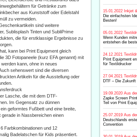
 Einwegbehältern für Getränke zum
15.01.2022
Inkjet 
rinkbecher aus Kunststoff oder Edelstahl
Die einfachsten Ide
müll zu vermeiden.
Besten!
eschenkartikeln sind weitere
r, Sublisplash Tinten und SubliPrime
05.01.2022
Textild
Wenn Kunden mitr
ukten, die für erstklassige Ergebnisse zu
entstehen die bes
sorgen.
hat, kann bei Print Equipment gleich
24.12.2021
Textild
ie 3D Fotopaneele (kurz EFA genannt) mit
Print Equipment er
t werden kann, ohne in neues
für Textildrucker
Auch sehenswert sind die diversen
27.04.2021
Textild
uckten Artikeln für die Ausstellung oder
DTF – Die Zukunft i
unden.
ansferdruck
19.09.2020
Aus de
rer Lasche, die mit dem DTF-
Zapke Screen Print
önnen. Im Gegensatz zu dünnen
Teil von Print Equ
in geformtes Fußbett und eine breite,
t gerade in Nassbereichen einen
25.07.2019
Aus de
Deutschlands erste
Convention
n 6 Farbkombinationen und 12
lig Badelatschen für Kids präsentiert.
30.01.2019
Aus de