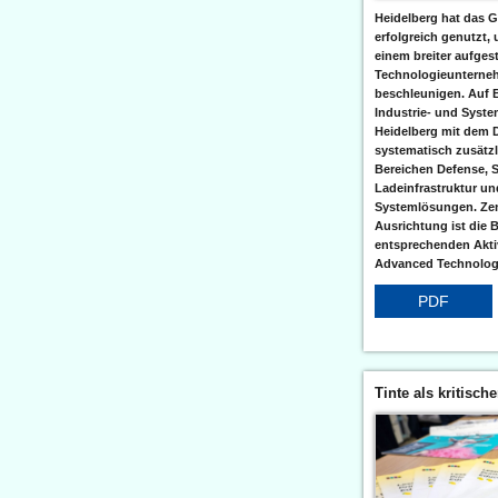
Heidelberg hat das G
erfolgreich genutzt,
einem breiter aufgest
Technologieunterneh
beschleunigen. Auf 
Industrie- und Syst
Heidelberg mit dem 
systematisch zusätzl
Bereichen Defense, S
Ladeinfrastruktur und
Systemlösungen. Zent
Ausrichtung ist die B
entsprechenden Aktiv
Advanced Technologi
PDF
Tinte als kritisch