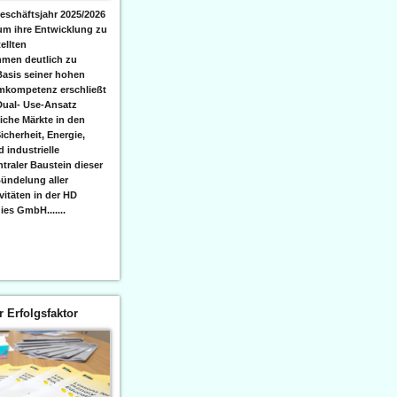
eschäftsjahr 2025/2026
 um ihre Entwicklung zu
ellten
men deutlich zu
Basis seiner hohen
emkompetenz erschließt
Dual- Use-Ansatz
iche Märkte in den
icherheit, Energie,
 industrielle
raler Baustein dieser
ündelung aller
itäten in der HD
es GmbH.......
er Erfolgsfaktor