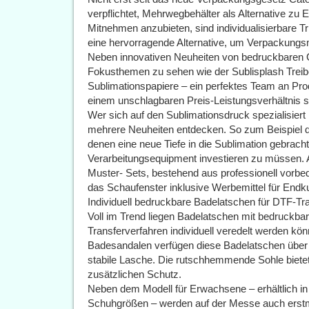
verpflichtet, Mehrwegbehälter als Alternative zu
Mitnehmen anzubieten, sind individualisierbare T
eine hervorragende Alternative, um Verpackungs
Neben innovativen Neuheiten von bedruckbaren G
Fokusthemen zu sehen wie der Sublisplash Treibe
Sublimationspapiere – ein perfektes Team an Prod
einem unschlagbaren Preis-Leistungsverhältnis 
Wer sich auf den Sublimationsdruck spezialisiert 
mehrere Neuheiten entdecken. So zum Beispiel d
denen eine neue Tiefe in die Sublimation gebrach
Verarbeitungsequipment investieren zu müssen. 
Muster- Sets, bestehend aus professionell vorbedr
das Schaufenster inklusive Werbemittel für Endk
Individuell bedruckbare Badelatschen für DTF-Tr
Voll im Trend liegen Badelatschen mit bedruckba
Transferverfahren individuell veredelt werden k
Badesandalen verfügen diese Badelatschen über e
stabile Lasche. Die rutschhemmende Sohle biete
zusätzlichen Schutz.
Neben dem Modell für Erwachsene – erhältlich i
Schuhgrößen – werden auf der Messe auch erstma