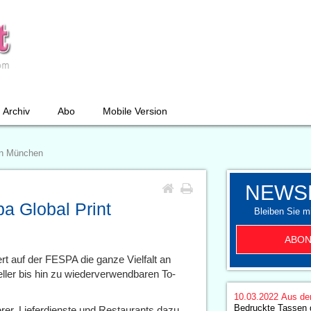
Archiv
Abo
Mobile Version
 in München
NEWS
a Global Print
Bleiben Sie mi
ABON
rt auf der FESPA die ganze Vielfalt an
eller bis hin zu wiederverwendbaren To-
10.03.2022
Aus de
Bedruckte Tassen di
rer, Lieferdienste und Restaurants dazu