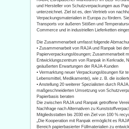
und Hersteller von Schutzverpackungen aus Pa
unterzeichnet. Ziel ist es, den Vertrieb von nachh
Verpackungsmaterialien in Europa zu fördern. S
Transports vor äußeren Stößen und Temperaturs
Commerce und in industriellen Lieferketten einges
Die Zusammenarbeit umfasst folgende Abmachu
• Zusammenarbeit von RAJA und Ranpak bei der
Papierverpackungslösungen; Zusammenarbeit m
Entwicklungszentrum von Ranpak in Kerkrade, Ni
geäußerten Erwartungen der RAJA-Kunden
• Vermarktung neuer Verpackungslösungen für te
Lebensmittel, Medikamente), wie z. B. die isoli
• Anstellung 20 weiterer Spezialisten durch RAJA,
maßgeschneiderten Umsetzung von Schutzverpa
Papierbasis beraten
Die zwischen RAJA und Ranpak getroffene Verein
Nachfrage nach Alternativen zu Kunststoffverpac
Mitgliedsstatten bis 2030 ein Ziel von 100 % rec
„Die Kooperation mit Ranpak ermöglicht es RAJA
Bereich papierbasierter Füllmaterialien zu entw