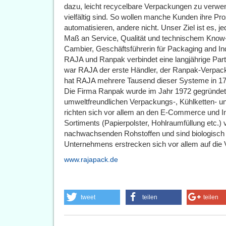
dazu, leicht recycelbare Verpackungen zu verwe
vielfältig sind. So wollen manche Kunden ihre P
automatisieren, andere nicht. Unser Ziel ist es,
Maß an Service, Qualität und technischem Know-h
Cambier, Geschäftsführerin für Packaging and I
RAJA und Ranpak verbindet eine langjährige Part
war RAJA der erste Händler, der Ranpak-Verpac
hat RAJA mehrere Tausend dieser Systeme in 17 L
Die Firma Ranpak wurde im Jahr 1972 gegründet u
umweltfreundlichen Verpackungs-, Kühlketten- u
richten sich vor allem an den E-Commerce und I
Sortiments (Papierpolster, Hohlraumfüllung etc.
nachwachsenden Rohstoffen und sind biologisch 
Unternehmens erstrecken sich vor allem auf die 
www.rajapack.de
tweet
teilen
teilen