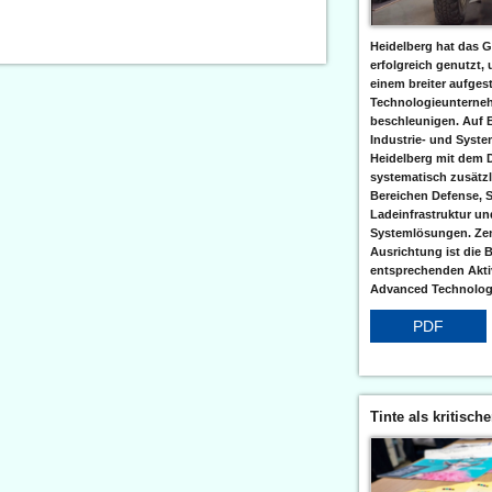
Heidelberg hat das G
erfolgreich genutzt,
einem breiter aufgest
Technologieunterneh
beschleunigen. Auf 
Industrie- und Syst
Heidelberg mit dem 
systematisch zusätzl
Bereichen Defense, S
Ladeinfrastruktur und
Systemlösungen. Zent
Ausrichtung ist die B
entsprechenden Aktiv
Advanced Technologi
PDF
Tinte als kritisch