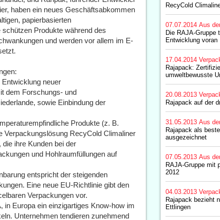
RecyCold Climaline
pier, haben ein neues Geschäftsabkommen
altigen, papierbasierten
07.07.2014
Aus de
ie schützen Produkte während des
Die RAJA-Gruppe tr
chwankungen und werden vor allem im E-
Entwicklung voran
etzt.
17.04.2014
Verpac
Rajapack: Zertifizie
ngen:
umweltbewusste Un
 Entwicklung neuer
it dem Forschungs- und
20.08.2013
Verpac
ederlande, sowie Einbindung der
Rajapack auf der 
31.05.2013
Aus de
mperaturempfindliche Produkte (z. B.
Rajapack als best
erte Verpackungslösung RecyCold Climaliner
ausgezeichnet
 die ihre Kunden bei der
ckungen und Hohlraumfüllungen auf
07.05.2013
Aus de
RAJA-Gruppe mit po
2012
barung entspricht der steigenden
kungen. Eine neue EU-Richtlinie gibt den
04.03.2013
Verpac
ycelbaren Verpackungen vor.
Rajapack bezieht n
, in Europa ein einzigartiges Know-how im
Ettlingen
ickeln. Unternehmen tendieren zunehmend