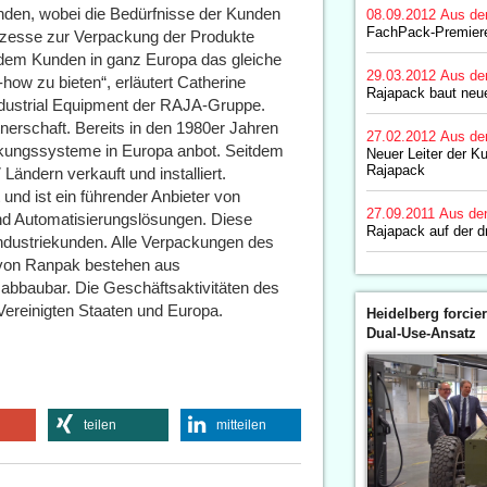
nden, wobei die Bedürfnisse der Kunden
08.09.2012
Aus de
FachPack-Premiere
rozesse zur Verpackung der Produkte
 jedem Kunden in ganz Europa das gleiche
29.03.2012
Aus de
ow zu bieten“, erläutert Catherine
Rajapack baut neu
ndustrial Equipment der RAJA-Gruppe.
nerschaft. Bereits in den 1980er Jahren
27.02.2012
Aus de
kungssysteme in Europa anbot. Seitdem
Neuer Leiter der K
Rajapack
ändern verkauft und installiert.
nd ist ein führender Anbieter von
27.09.2011
Aus de
nd Automatisierungslösungen. Diese
Rajapack auf der 
ndustriekunden. Alle Verpackungen des
) von Ranpak bestehen aus
abbaubar. Die Geschäftsaktivitäten des
Vereinigten Staaten und Europa.
Heidelberg forcier
Dual-Use-Ansatz
teilen
mitteilen