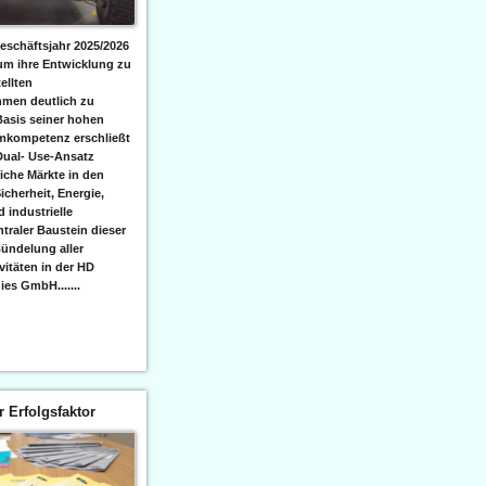
eschäftsjahr 2025/2026
 um ihre Entwicklung zu
ellten
men deutlich zu
Basis seiner hohen
emkompetenz erschließt
Dual- Use-Ansatz
iche Märkte in den
icherheit, Energie,
 industrielle
raler Baustein dieser
ündelung aller
itäten in der HD
es GmbH.......
er Erfolgsfaktor