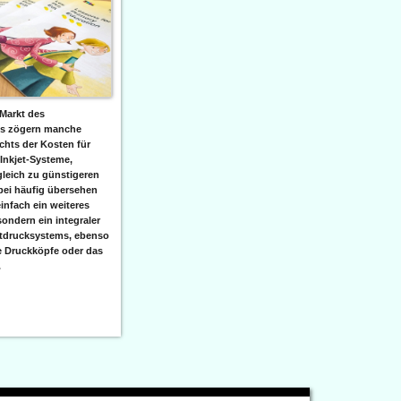
Markt des
ks zögern manche
hts der Kosten für
 Inkjet-Systeme,
leich zu günstigeren
bei häufig übersehen
einfach ein weiteres
sondern ein integraler
etdrucksystems, ebenso
e Druckköpfe oder das
.