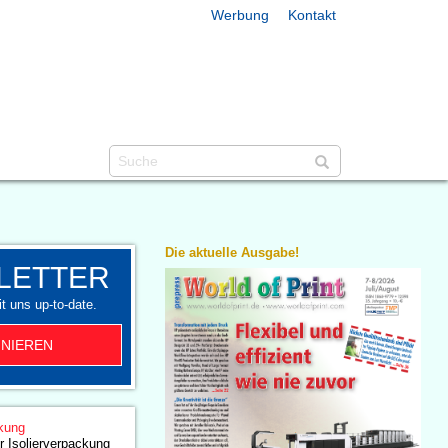
Werbung
Kontakt
Die aktuelle Ausgabe!
LETTER
t uns up-to-date.
NIEREN
kung
r Isolierverpackung