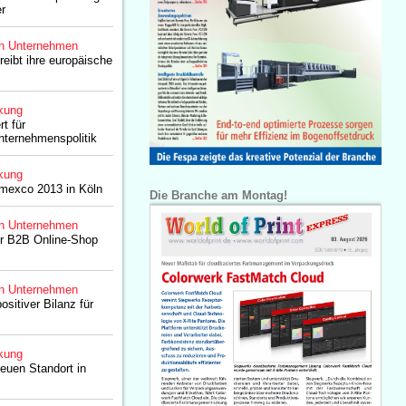
r
n Unternehmen
eibt ihre europäische
kung
rt für
ternehmenspolitik
kung
dmexco 2013 in Köln
Die Branche am Montag!
n Unternehmen
er B2B Online-Shop
n Unternehmen
sitiver Bilanz für
kung
euen Standort in