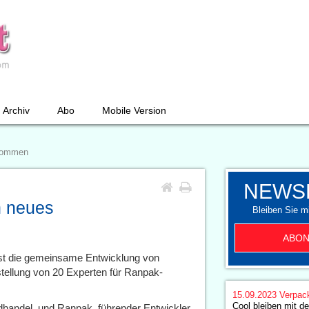
Archiv
Abo
Mobile Version
bkommen
NEWS
n neues
Bleiben Sie mi
ABON
st die gemeinsame Entwicklung von
tellung von 20 Experten für Ranpak-
15.09.2023
Verpac
Cool bleiben mit de
handel, und Ranpak, führender Entwickler