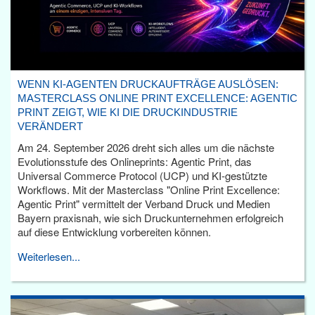
WENN KI-AGENTEN DRUCKAUFTRÄGE AUSLÖSEN:
MASTERCLASS ONLINE PRINT EXCELLENCE: AGENTIC
PRINT ZEIGT, WIE KI DIE DRUCKINDUSTRIE
VERÄNDERT
Am 24. September 2026 dreht sich alles um die nächste
Evolutionsstufe des Onlineprints: Agentic Print, das
Universal Commerce Protocol (UCP) und KI-gestützte
Workflows. Mit der Masterclass "Online Print Excellence:
Agentic Print" vermittelt der Verband Druck und Medien
Bayern praxisnah, wie sich Druckunternehmen erfolgreich
auf diese Entwicklung vorbereiten können.
Weiterlesen...