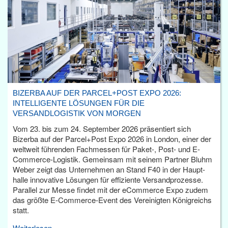
BIZERBA AUF DER PARCEL+POST EXPO 2026:
INTELLIGENTE LÖSUNGEN FÜR DIE
VERSANDLOGISTIK VON MORGEN
Vom 23. bis zum 24. September 2026 präsentiert sich
Bizerba auf der Parcel+Post Expo 2026 in London, einer der
weltweit führenden Fachmessen für Paket-, Post- und E-
Commerce-Logistik. Gemeinsam mit seinem Partner Bluhm
Weber zeigt das Unternehmen an Stand F40 in der Haupt­
halle innovative Lösungen für effiziente Versandprozesse.
Parallel zur Messe findet mit der eCommerce Expo zudem
das größte E-Commerce-Event des Vereinigten Königreichs
statt.
Weiterlesen...