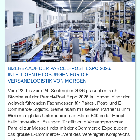
BIZERBA AUF DER PARCEL+POST EXPO 2026:
INTELLIGENTE LÖSUNGEN FÜR DIE
VERSANDLOGISTIK VON MORGEN
Vom 23. bis zum 24. September 2026 präsentiert sich
Bizerba auf der Parcel+Post Expo 2026 in London, einer der
weltweit führenden Fachmessen für Paket-, Post- und E-
Commerce-Logistik. Gemeinsam mit seinem Partner Bluhm
Weber zeigt das Unternehmen an Stand F40 in der Haupt­
halle innovative Lösungen für effiziente Versandprozesse.
Parallel zur Messe findet mit der eCommerce Expo zudem
das größte E-Commerce-Event des Vereinigten Königreichs