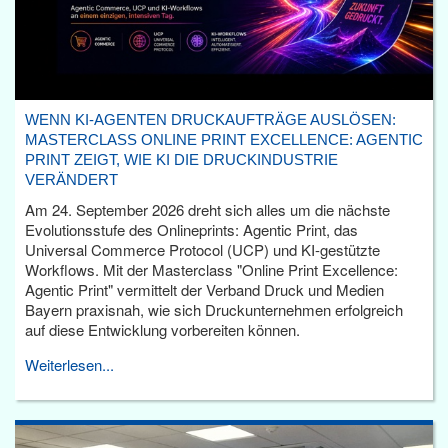
WENN KI-AGENTEN DRUCKAUFTRÄGE AUSLÖSEN:
MASTERCLASS ONLINE PRINT EXCELLENCE: AGENTIC
PRINT ZEIGT, WIE KI DIE DRUCKINDUSTRIE
VERÄNDERT
Am 24. September 2026 dreht sich alles um die nächste
Evolutionsstufe des Onlineprints: Agentic Print, das
Universal Commerce Protocol (UCP) und KI-gestützte
Workflows. Mit der Masterclass "Online Print Excellence:
Agentic Print" vermittelt der Verband Druck und Medien
Bayern praxisnah, wie sich Druckunternehmen erfolgreich
auf diese Entwicklung vorbereiten können.
Weiterlesen...