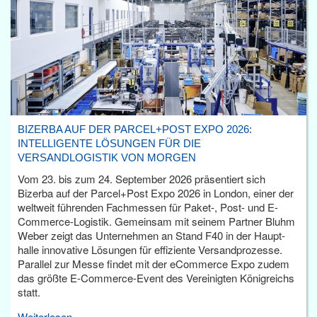
BIZERBA AUF DER PARCEL+POST EXPO 2026:
INTELLIGENTE LÖSUNGEN FÜR DIE
VERSANDLOGISTIK VON MORGEN
Vom 23. bis zum 24. September 2026 präsentiert sich
Bizerba auf der Parcel+Post Expo 2026 in London, einer der
weltweit führenden Fachmessen für Paket-, Post- und E-
Commerce-Logistik. Gemeinsam mit seinem Partner Bluhm
Weber zeigt das Unternehmen an Stand F40 in der Haupt­
halle innovative Lösungen für effiziente Versandprozesse.
Parallel zur Messe findet mit der eCommerce Expo zudem
das größte E-Commerce-Event des Vereinigten Königreichs
statt.
Weiterlesen...