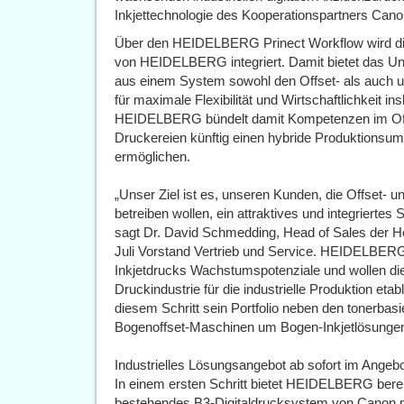
Inkjettechnologie des Kooperationspartners Cano
Über den HEIDELBERG Prinect Workflow wird die
von HEIDELBERG integriert. Damit bietet das U
aus einem System sowohl den Offset- als auch un
für maximale Flexibilität und Wirtschaftlichkeit 
HEIDELBERG bündelt damit Kompetenzen im Offs
Druckereien künftig einen hybride Produktionsum
ermöglichen.
„Unser Ziel ist es, unseren Kunden, die Offset- u
betreiben wollen, ein attraktives und integriertes 
sagt Dr. David Schmedding, Head of Sales der 
Juli Vorstand Vertrieb und Service. HEIDELBE
Inkjetdrucks Wachstumspotenziale und wollen di
Druckindustrie für die industrielle Produktion 
diesem Schritt sein Portfolio neben den tonerbas
Bogenoffset-Maschinen um Bogen-Inkjetlösunge
Industrielles Lösungsangebot ab sofort im Angeb
In einem ersten Schritt bietet HEIDELBERG berei
bestehendes B3-Digitaldrucksystem von Canon mi