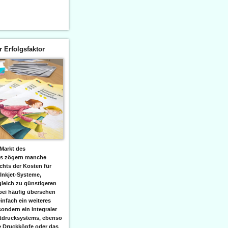
er Erfolgsfaktor
Markt des
ks zögern manche
hts der Kosten für
 Inkjet-Systeme,
leich zu günstigeren
bei häufig übersehen
einfach ein weiteres
sondern ein integraler
etdrucksystems, ebenso
e Druckköpfe oder das