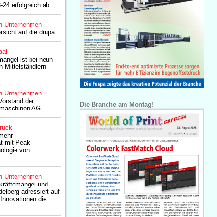
-24 erfolgreich ab
n Unternehmen
rsicht auf die drupa
aal
mangel ist bei neun
 Mittelständlern
n Unternehmen
Vorstand der
Die Branche am Montag!
kmaschinen AG
druck
 mehr
t mit Peak-
ologie von
n Unternehmen
kräftemangel und
delberg adressiert auf
 Innovationen die