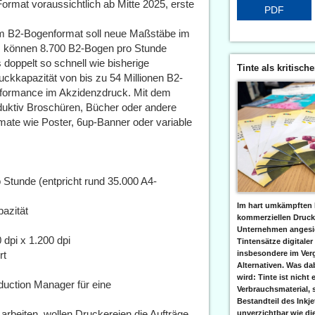
rmat voraussichtlich ab Mitte 2025, erste
PDF
e im B2-Bogenformat soll neue Maßstäbe im
em können 8.700 B2-Bogen pro Stunde
s doppelt so schnell wie bisherige
Tinte als kritisch
ckkapazität von bis zu 54 Millionen B2-
Performance im Akzidenzdruck. Mit dem
uktiv Broschüren, Bücher oder andere
ate wie Poster, 6up-Banner oder variable
o Stunde (entpricht rund 35.000 A4-
Im hart umkämpften 
azität
kommerziellen Druc
Unternehmen angesic
 dpi x 1.200 dpi
Tintensätze digitaler
insbesondere im Verg
rt
Alternativen. Was da
wird: Tinte ist nicht 
duction Manager für eine
Verbrauchsmaterial, 
Bestandteil des Inkj
arbeiten, wollen Druckereien die Aufträge
unverzichtbar wie di