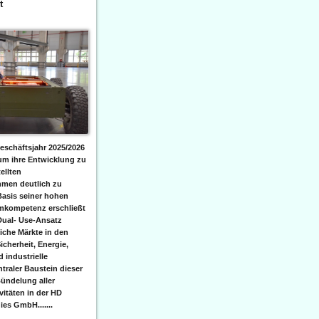
t
eschäftsjahr 2025/2026
 um ihre Entwicklung zu
ellten
men deutlich zu
Basis seiner hohen
emkompetenz erschließt
Dual- Use-Ansatz
iche Märkte in den
icherheit, Energie,
 industrielle
raler Baustein dieser
ündelung aller
itäten in der HD
es GmbH.......