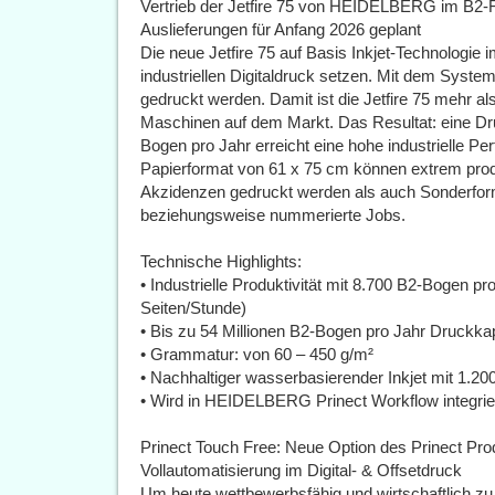
Vertrieb der Jetfire 75 von HEIDELBERG im B2-Fo
Auslieferungen für Anfang 2026 geplant
Die neue Jetfire 75 auf Basis Inkjet-Technologi
industriellen Digitaldruck setzen. Mit dem Syst
gedruckt werden. Damit ist die Jetfire 75 mehr al
Maschinen auf dem Markt. Das Resultat: eine Dru
Bogen pro Jahr erreicht eine hohe industrielle 
Papierformat von 61 x 75 cm können extrem prod
Akzidenzen gedruckt werden als auch Sonderform
beziehungsweise nummerierte Jobs.
Technische Highlights:
• Industrielle Produktivität mit 8.700 B2-Bogen pr
Seiten/Stunde)
• Bis zu 54 Millionen B2-Bogen pro Jahr Druckkap
• Grammatur: von 60 – 450 g/m²
• Nachhaltiger wasserbasierender Inkjet mit 1.200
• Wird in HEIDELBERG Prinect Workflow integrie
Prinect Touch Free: Neue Option des Prinect Pro
Vollautomatisierung im Digital- & Offsetdruck
Um heute wettbewerbsfähig und wirtschaftlich zu 