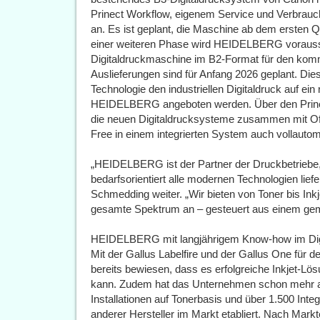
Prinect Workflow, eigenem Service und Verbrauc
an. Es ist geplant, die Maschine ab dem ersten Q
einer weiteren Phase wird HEIDELBERG voraussich
Digitaldruckmaschine im B2-Format für den komm
Auslieferungen sind für Anfang 2026 geplant. Die
Technologie den industriellen Digitaldruck auf ei
HEIDELBERG angeboten werden. Über den Prin
die neuen Digitaldrucksysteme zusammen mit Of
Free in einem integrierten System auch vollauto
„HEIDELBERG ist der Partner der Druckbetriebe, 
bedarfsorientiert alle modernen Technologien liefe
Schmedding weiter. „Wir bieten von Toner bis Ink
gesamte Spektrum an – gesteuert aus einem ge
HEIDELBERG mit langjährigem Know-how im Digi
Mit der Gallus Labelfire und der Gallus One für
bereits bewiesen, dass es erfolgreiche Inkjet-Lös
kann. Zudem hat das Unternehmen schon mehr als
Installationen auf Tonerbasis und über 1.500 Inte
anderer Hersteller im Markt etabliert. Nach Mark