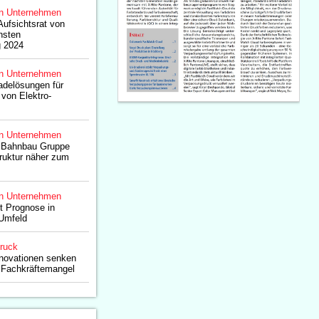
n Unternehmen
ufsichtsrat von
hsten
 2024
n Unternehmen
Ladelösungen für
von Elektro-
n Unternehmen
 Bahnbau Gruppe
truktur näher zum
n Unternehmen
gt Prognose in
Umfeld
druck
nnovationen senken
 Fachkräftemangel