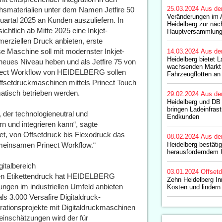
25.03.2024
Aus de
hsmaterialien unter dem Namen Jetfire 50
Veränderungen im A
uartal 2025 an Kunden auszuliefern. In
Heidelberg zur näc
tlich ab Mitte 2025 eine Inkjet-
Hauptversammlung
erziellen Druck anbieten, erste
se Maschine soll mit modernster Inkjet-
14.03.2024
Aus de
Heidelberg bietet 
n neues Niveau heben und als Jetfire 75 von
wachsenden Markt 
ect Workflow von HEIDELBERG sollen
Fahrzeugflotten an
fsetdruckmaschinen mittels Prinect Touch
matisch betrieben werden.
29.02.2024
Aus de
Heidelberg und DB
bringen Ladeinfras
der technologieneutral und
Endkunden
rn und integrieren kann“, sagte
jet, von Offsetdruck bis Flexodruck das
08.02.2024
Aus de
meinsamen Prinect Workflow.“
Heidelberg bestäti
herausforderndem 
talbereich
03.01.2024
Offset
 den Etikettendruck hat HEIDELBERG
Zehn Heidelberg I
ungen im industriellen Umfeld anbieten
Kosten und lindern
 3.000 Versafire Digitaldruck-
grationsprojekte mit Digitaldruckmaschinen
teinschätzungen wird der für