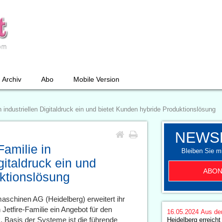
Archiv
Abo
Mobile Version
n industriellen Digitaldruck ein und bietet Kunden hybride Produktionslösung
NEWS
Familie in
Bleiben Sie mi
italdruck ein und
ABON
ktionslösung
aschinen AG (Heidelberg) erweitert ihr
 Jetfire-Familie ein Angebot für den
16.05.2024
Aus de
. Basis der Systeme ist die führende
Heidelberg erreicht