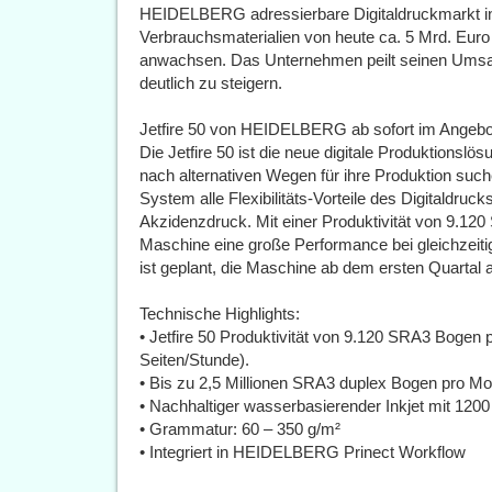
HEIDELBERG adressierbare Digitaldruckmarkt in
Verbrauchsmaterialien von heute ca. 5 Mrd. Euro
anwachsen. Das Unternehmen peilt seinen Umsatz 
deutlich zu steigern.
Jetfire 50 von HEIDELBERG ab sofort im Angebo
Die Jetfire 50 ist die neue digitale Produktionslösu
nach alternativen Wegen für ihre Produktion suc
System alle Flexibilitäts-Vorteile des Digitaldrucks
Akzidenzdruck. Mit einer Produktivität von 9.120
Maschine eine große Performance bei gleichzeitig 
ist geplant, die Maschine ab dem ersten Quartal 
Technische Highlights:
• Jetfire 50 Produktivität von 9.120 SRA3 Bogen 
Seiten/Stunde).
• Bis zu 2,5 Millionen SRA3 duplex Bogen pro Mo
• Nachhaltiger wasserbasierender Inkjet mit 1200 
• Grammatur: 60 – 350 g/m²
• Integriert in HEIDELBERG Prinect Workflow