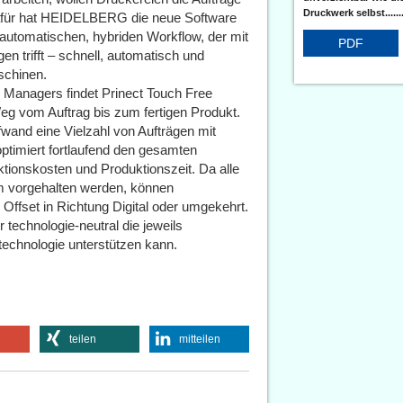
Druckwerk selbst......
Dafür hat HEIDELBERG die neue Software
llautomatischen, hybriden Workflow, der mit
PDF
en trifft – schnell, automatisch und
aschinen.
Managers findet Prinect Touch Free
eg vom Auftrag bis zum fertigen Produkt.
and eine Vielzahl von Aufträgen mit
optimiert fortlaufend den gesamten
ktionskosten und Produktionszeit. Da alle
m vorgehalten werden, können
ffset in Richtung Digital oder umgekehrt.
technologie-neutral die jeweils
echnologie unterstützen kann.
teilen
mitteilen