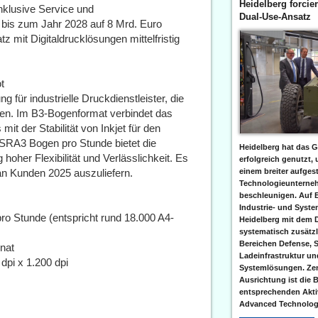
Heidelberg forcier
klusive Service und
Dual-Use-Ansatz
 bis zum Jahr 2028 auf 8 Mrd. Euro
mit Digitaldrucklösungen mittelfristig
t
ng für industrielle Druckdienstleister, die
hen. Im B3-Bogenformat verbindet das
 mit der Stabilität von Inkjet für den
 SRA3 Bogen pro Stunde bietet die
Heidelberg hat das G
hoher Flexibilität und Verlässlichkeit. Es
erfolgreich genutzt,
an Kunden 2025 auszuliefern.
einem breiter aufgest
Technologieunterneh
beschleunigen. Auf 
Industrie- und Syst
pro Stunde (entspricht rund 18.000 A4-
Heidelberg mit dem 
systematisch zusätzl
Bereichen Defense, S
nat
Ladeinfrastruktur und
dpi x 1.200 dpi
Systemlösungen. Zent
Ausrichtung ist die B
entsprechenden Aktiv
Advanced Technologi