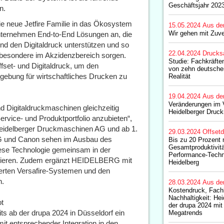
Geschäftsjahr 2023
n.
 neue Jetfire Familie in das Ökosystem
15.05.2024
Aus de
Wir gehen mit Zuve
nternehmen End-to-End Lösungen an, die
d den Digitaldruck unterstützen und so
22.04.2024
Drucks
insbesondere im Akzidenzbereich sorgen.
Studie: Fachkräfte
et- und Digitaldruck, um den
von zehn deutschen
gebung für wirtschaftliches Drucken zu
Realität
19.04.2024
Aus de
Veränderungen im 
nd Digitaldruckmaschinen gleichzeitig
Heidelberger Druc
Service- und Produktportfolio anzubieten“,
Heidelberger Druckmaschinen AG und ab 1.
29.03.2024
Offset
RG und Canon sehen im Ausbau des
Bis zu 20 Prozent
Gesamtproduktivitä
ese Technologie gemeinsam in der
Performance-Techn
etablieren. Zudem ergänzt HEIDELBERG mit
Heidelberg
ierten Versafire-Systemen und den
n.
28.03.2024
Aus de
Kostendruck, Fach
Nachhaltigkeit: Hei
ot
der drupa 2024 mit
ts ab der drupa 2024 in Düsseldorf ein
Megatrends
t entsprechender Integration in den