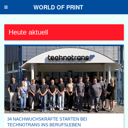
WORLD OF PRINT
Toggle
navigation
Heute aktuell
34 NACHWUCHSKRÄFTE STARTEN BEI
TECHNOTRANS INS BERUFSLEBEN