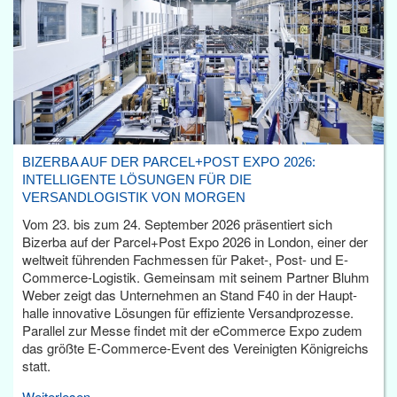
BIZERBA AUF DER PARCEL+POST EXPO 2026:
INTELLIGENTE LÖSUNGEN FÜR DIE
VERSANDLOGISTIK VON MORGEN
Vom 23. bis zum 24. September 2026 präsentiert sich
Bizerba auf der Parcel+Post Expo 2026 in London, einer der
weltweit führenden Fachmessen für Paket-, Post- und E-
Commerce-Logistik. Gemeinsam mit seinem Partner Bluhm
Weber zeigt das Unternehmen an Stand F40 in der Haupt­
halle innovative Lösungen für effiziente Versandprozesse.
Parallel zur Messe findet mit der eCommerce Expo zudem
das größte E-Commerce-Event des Vereinigten Königreichs
statt.
Weiterlesen...