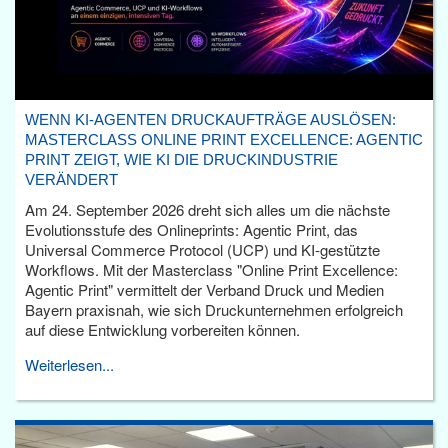
WENN KI-AGENTEN DRUCKAUFTRÄGE AUSLÖSEN:
MASTERCLASS ONLINE PRINT EXCELLENCE: AGENTIC
PRINT ZEIGT, WIE KI DIE DRUCKINDUSTRIE
VERÄNDERT
Am 24. September 2026 dreht sich alles um die nächste
Evolutionsstufe des Onlineprints: Agentic Print, das
Universal Commerce Protocol (UCP) und KI-gestützte
Workflows. Mit der Masterclass "Online Print Excellence:
Agentic Print" vermittelt der Verband Druck und Medien
Bayern praxisnah, wie sich Druckunternehmen erfolgreich
auf diese Entwicklung vorbereiten können.
Weiterlesen...