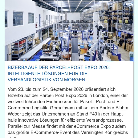
BIZERBA AUF DER PARCEL+POST EXPO 2026:
INTELLIGENTE LÖSUNGEN FÜR DIE
VERSANDLOGISTIK VON MORGEN
Vom 23. bis zum 24. September 2026 präsentiert sich
Bizerba auf der Parcel+Post Expo 2026 in London, einer der
weltweit führenden Fachmessen für Paket-, Post- und E-
Commerce-Logistik. Gemeinsam mit seinem Partner Bluhm
Weber zeigt das Unternehmen an Stand F40 in der Haupt­
halle innovative Lösungen für effiziente Versandprozesse.
Parallel zur Messe findet mit der eCommerce Expo zudem
das größte E-Commerce-Event des Vereinigten Königreichs