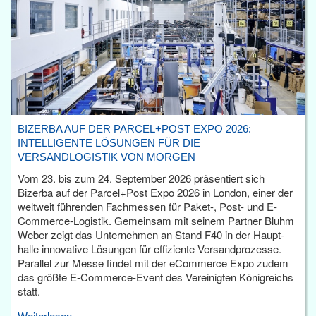
BIZERBA AUF DER PARCEL+POST EXPO 2026:
INTELLIGENTE LÖSUNGEN FÜR DIE
VERSANDLOGISTIK VON MORGEN
Vom 23. bis zum 24. September 2026 präsentiert sich
Bizerba auf der Parcel+Post Expo 2026 in London, einer der
weltweit führenden Fachmessen für Paket-, Post- und E-
Commerce-Logistik. Gemeinsam mit seinem Partner Bluhm
Weber zeigt das Unternehmen an Stand F40 in der Haupt­
halle innovative Lösungen für effiziente Versandprozesse.
Parallel zur Messe findet mit der eCommerce Expo zudem
das größte E-Commerce-Event des Vereinigten Königreichs
statt.
Weiterlesen...