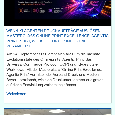
WENN KI-AGENTEN DRUCKAUFTRÄGE AUSLÖSEN:
MASTERCLASS ONLINE PRINT EXCELLENCE: AGENTIC
PRINT ZEIGT, WIE KI DIE DRUCKINDUSTRIE
VERÄNDERT
Am 24. September 2026 dreht sich alles um die nächste
Evolutionsstufe des Onlineprints: Agentic Print, das
Universal Commerce Protocol (UCP) und KI-gestützte
Workflows. Mit der Masterclass "Online Print Excellence:
Agentic Print" vermittelt der Verband Druck und Medien
Bayern praxisnah, wie sich Druckunternehmen erfolgreich
auf diese Entwicklung vorbereiten können.
Weiterlesen...