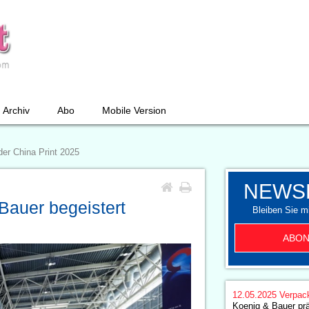
Archiv
Abo
Mobile Version
 der China Print 2025
NEWS
& Bauer begeistert
Bleiben Sie mi
ABON
12.05.2025
Verpac
Koenig & Bauer pr