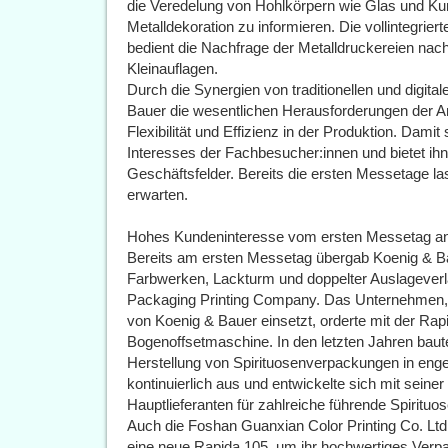
die Veredelung von Hohlkörpern wie Glas und Ku
Metalldekoration zu informieren. Die vollintegrie
bedient die Nachfrage der Metalldruckereien nach s
Kleinauflagen.
Durch die Synergien von traditionellen und digita
Bauer die wesentlichen Herausforderungen der Anw
Flexibilität und Effizienz in der Produktion. Dami
Interesses der Fachbesucher:innen und bietet ihn
Geschäftsfelder. Bereits die ersten Messetage l
erwarten.
Hohes Kundeninteresse vom ersten Messetag a
Bereits am ersten Messetag übergab Koenig & Bau
Farbwerken, Lackturm und doppelter Auslagever
Packaging Printing Company. Das Unternehmen, 
von Koenig & Bauer einsetzt, orderte mit der Rapid
Bogenoffsetmaschine. In den letzten Jahren bau
Herstellung von Spirituosenverpackungen in en
kontinuierlich aus und entwickelte sich mit sein
Hauptlieferanten für zahlreiche führende Spiritu
Auch die Foshan Guanxian Color Printing Co. Ltd
eine neue Rapida 105, um ihr hochwertiges Ver