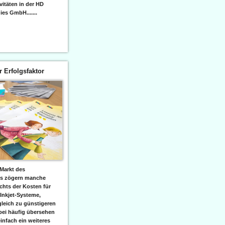
itäten in der HD
es GmbH.......
er Erfolgsfaktor
Markt des
ks zögern manche
hts der Kosten für
 Inkjet-Systeme,
leich zu günstigeren
bei häufig übersehen
einfach ein weiteres