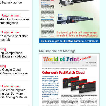
-Technik auf der
n Unternehmen
tätigt mit saisonalen
ahresprognose
n Unternehmen
d Siemens schließen
erschaft
kung
Die Branche am Montag!
ging Competence
& Bauer in Radebeul
kung
d Google Cloud
ie Zukunft gedruckter
n Unternehmen
ssiert die digitale
ung des Software-
 die Koenig & Bauer