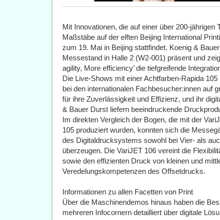
Mit Innovationen, die auf einer über 200-jährigen 
Maßstäbe auf der elften Beijing International Print
zum 19. Mai in Beijing stattfindet. Koenig & Baue
Messestand in Halle 2 (W2-001) präsent und zei
agility, More efficiency’ die tiefgreifende Integrat
Die Live-Shows mit einer Achtfarben-Rapida 105 m
bei den internationalen Fachbesucher:innen auf 
für ihre Zuverlässigkeit und Effizienz, und ihr di
& Bauer Durst liefern beeindruckende Druckprod
Im direkten Vergleich der Bogen, die mit der Vari
105 produziert wurden, konnten sich die Messegä
des Digitaldrucksystems sowohl bei Vier- als a
überzeugen. Die VariJET 106 vereint die Flexibili
sowie den effizienten Druck von kleinen und mittl
Veredelungskompetenzen des Offsetdrucks.
Informationen zu allen Facetten von Print
Über die Maschinendemos hinaus haben die Besuc
mehreren Infocornern detailliert über digitale L