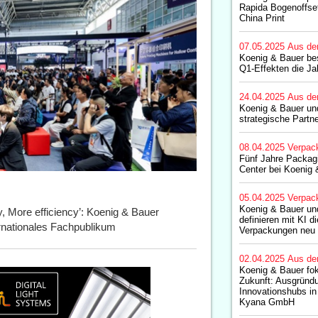
Rapida Bogenoffset
China Print
07.05.2025
Aus de
Koenig & Bauer bes
Q1-Effekten die J
24.04.2025
Aus de
Koenig & Bauer un
strategische Partn
08.04.2025
Verpac
Fünf Jahre Packa
Center bei Koenig 
05.04.2025
Verpac
Koenig & Bauer un
y, More efficiency’: Koenig & Bauer
definieren mit KI d
ernationales Fachpublikum
Verpackungen neu
02.04.2025
Aus de
Koenig & Bauer foku
Zukunft: Ausgründ
Innovationshubs in
Kyana GmbH