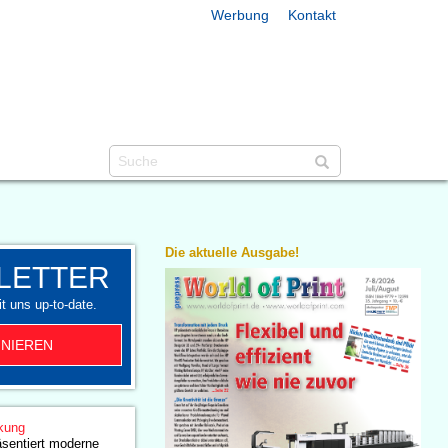
Werbung
Kontakt
Die aktuelle Ausgabe!
LETTER
t uns up-to-date.
NIEREN
kung
äsentiert moderne