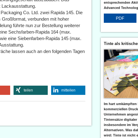
entsprechenden Aktiv
 Lackausstattung.
Advanced Technologi
Packaging Co. Ltd. zwei Rapida 145. Die
PDF
m Großformat, verbunden mit hoher
lung führte nun zur Bestellung weiterer
eine Sechsfarben-Rapida 164 (max.
wie eine Siebenfarben-Rapida 145 (max.
Tinte als kritisch
Ausstattung.
räche lassen auch an den folgenden Tagen
teilen
mitteilen
Im hart umkämpften 
kommerziellen Druc
Unternehmen angesic
Tintensätze digitaler
insbesondere im Verg
Alternativen. Was da
wird: Tinte ist nicht 