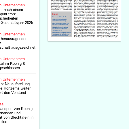
n Unternehmen
ht nach einem
purt trotz
icherheiten
s Geschäftsjahr 2025
n Unternehmen
r herausragenden
n
schaft ausgezeichnet
n Unternehmen
el im Koenig &
geschlossen
n Unternehmen
ibt Neuaufstellung
s Konzerns weiter
ert den Vorstand
aal
transport von Koenig
honenden und
rt von Blechtafeln in
eilen