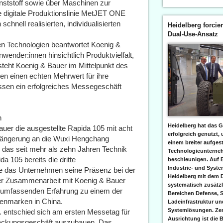
nststoff sowie über Maschinen zur
rte digitale Produktionslinie MetJET ONE
chnell realisierten, individualisierten
Heidelberg forcier
Dual-Use-Ansatz
len Technologien beantwortet Koenig &
ender:innen hinsichtlich Produktvielfalt,
t steht Koenig & Bauer im Mittelpunkt des
en einen echten Mehrwert für ihre
assen ein erfolgreiches Messegeschäft
n
Heidelberg hat das G
er die ausgestellte Rapida 105 mit acht
erfolgreich genutzt,
längerung an die Wuxi Hengchang
einem breiter aufgest
das seit mehr als zehn Jahren Technik
Technologieunterneh
a 105 bereits die dritte
beschleunigen. Auf 
Industrie- und Syst
te das Unternehmen seine Präsenz bei der
Heidelberg mit dem 
ger Zusammenarbeit mit Koenig & Bauer
systematisch zusätzl
er umfassenden Erfahrung zu einem der
Bereichen Defense, S
osenmarken in China.
Ladeinfrastruktur und
Systemlösungen. Zent
. entschied sich am ersten Messetag für
Ausrichtung ist die B
packungsgeschäft auszubauen. Das