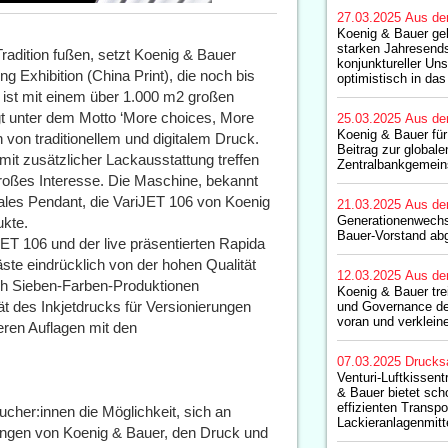
27.03.2025
Aus de
Koenig & Bauer ge
starken Jahresends
Tradition fußen, setzt Koenig & Bauer
konjunktureller Uns
ing Exhibition (China Print), die noch bis
optimistisch in da
r ist mit einem über 1.000 m2 großen
gt unter dem Motto ‘More choices, More
25.03.2025
Aus de
Koenig & Bauer fü
ion von traditionellem und digitalem Druck.
Beitrag zur globale
it zusätzlicher Lackausstattung treffen
Zentralbankgemein
großes Interesse. Die Maschine, bekannt
gitales Pendant, die VariJET 106 von Koenig
21.03.2025
Aus de
Generationenwechs
ukte.
Bauer-Vorstand ab
JET 106 und der live präsentierten Rapida
ste eindrücklich von der hohen Qualität
12.03.2025
Aus de
uch Sieben-Farben-Produktionen
Koenig & Bauer tre
tät des Inkjetdrucks für Versionierungen
und Governance de
voran und verklein
eren Auflagen mit den
07.03.2025
Drucks
Venturi-Luftkissen
& Bauer bietet sc
effizienten Transpo
her:innen die Möglichkeit, sich an
Lackieranlagenmitt
ösungen von Koenig & Bauer, den Druck und