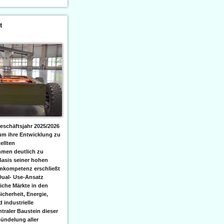
t
eschäftsjahr 2025/2026
 um ihre Entwicklung zu
ellten
men deutlich zu
Basis seiner hohen
emkompetenz erschließt
Dual- Use-Ansatz
iche Märkte in den
icherheit, Energie,
 industrielle
raler Baustein dieser
ündelung aller