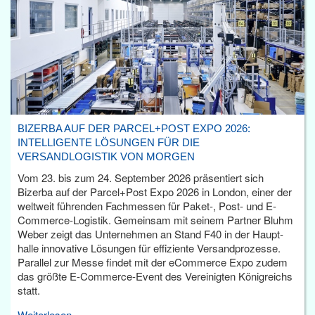
BIZERBA AUF DER PARCEL+POST EXPO 2026:
INTELLIGENTE LÖSUNGEN FÜR DIE
VERSANDLOGISTIK VON MORGEN
Vom 23. bis zum 24. September 2026 präsentiert sich
Bizerba auf der Parcel+Post Expo 2026 in London, einer der
weltweit führenden Fachmessen für Paket-, Post- und E-
Commerce-Logistik. Gemeinsam mit seinem Partner Bluhm
Weber zeigt das Unternehmen an Stand F40 in der Haupt­
halle innovative Lösungen für effiziente Versandprozesse.
Parallel zur Messe findet mit der eCommerce Expo zudem
das größte E-Commerce-Event des Vereinigten Königreichs
statt.
Weiterlesen...