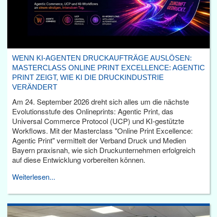
WENN KI-AGENTEN DRUCKAUFTRÄGE AUSLÖSEN:
MASTERCLASS ONLINE PRINT EXCELLENCE: AGENTIC
PRINT ZEIGT, WIE KI DIE DRUCKINDUSTRIE
VERÄNDERT
Am 24. September 2026 dreht sich alles um die nächste
Evolutionsstufe des Onlineprints: Agentic Print, das
Universal Commerce Protocol (UCP) und KI-gestützte
Workflows. Mit der Masterclass "Online Print Excellence:
Agentic Print" vermittelt der Verband Druck und Medien
Bayern praxisnah, wie sich Druckunternehmen erfolgreich
auf diese Entwicklung vorbereiten können.
Weiterlesen...