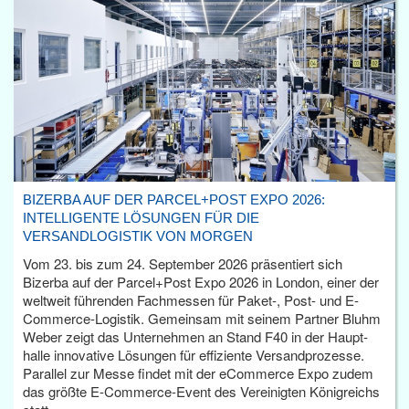
BIZERBA AUF DER PARCEL+POST EXPO 2026:
INTELLIGENTE LÖSUNGEN FÜR DIE
VERSANDLOGISTIK VON MORGEN
Vom 23. bis zum 24. September 2026 präsentiert sich
Bizerba auf der Parcel+Post Expo 2026 in London, einer der
weltweit führenden Fachmessen für Paket-, Post- und E-
Commerce-Logistik. Gemeinsam mit seinem Partner Bluhm
Weber zeigt das Unternehmen an Stand F40 in der Haupt­
halle innovative Lösungen für effiziente Versandprozesse.
Parallel zur Messe findet mit der eCommerce Expo zudem
das größte E-Commerce-Event des Vereinigten Königreichs