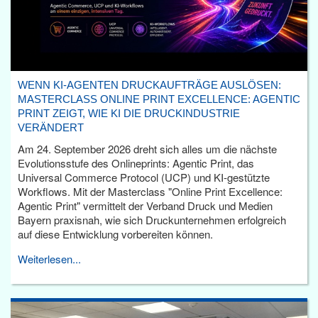
WENN KI-AGENTEN DRUCKAUFTRÄGE AUSLÖSEN:
MASTERCLASS ONLINE PRINT EXCELLENCE: AGENTIC
PRINT ZEIGT, WIE KI DIE DRUCKINDUSTRIE
VERÄNDERT
Am 24. September 2026 dreht sich alles um die nächste
Evolutionsstufe des Onlineprints: Agentic Print, das
Universal Commerce Protocol (UCP) und KI-gestützte
Workflows. Mit der Masterclass "Online Print Excellence:
Agentic Print" vermittelt der Verband Druck und Medien
Bayern praxisnah, wie sich Druckunternehmen erfolgreich
auf diese Entwicklung vorbereiten können.
Weiterlesen...