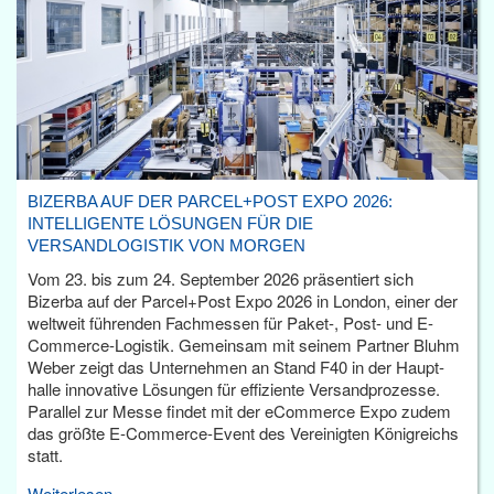
BIZERBA AUF DER PARCEL+POST EXPO 2026:
INTELLIGENTE LÖSUNGEN FÜR DIE
VERSANDLOGISTIK VON MORGEN
Vom 23. bis zum 24. September 2026 präsentiert sich
Bizerba auf der Parcel+Post Expo 2026 in London, einer der
weltweit führenden Fachmessen für Paket-, Post- und E-
Commerce-Logistik. Gemeinsam mit seinem Partner Bluhm
Weber zeigt das Unternehmen an Stand F40 in der Haupt­
halle innovative Lösungen für effiziente Versandprozesse.
Parallel zur Messe findet mit der eCommerce Expo zudem
das größte E-Commerce-Event des Vereinigten Königreichs
statt.
Weiterlesen...