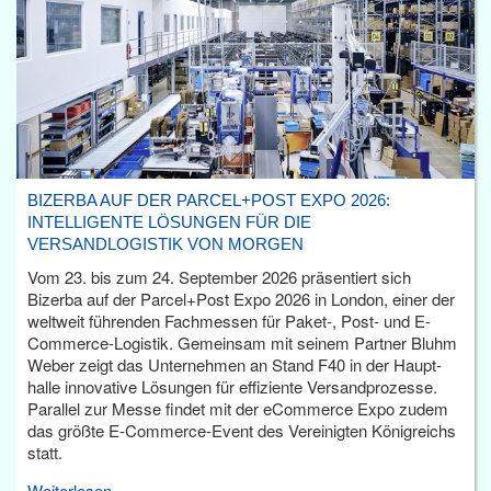
BIZERBA AUF DER PARCEL+POST EXPO 2026:
INTELLIGENTE LÖSUNGEN FÜR DIE
VERSANDLOGISTIK VON MORGEN
Vom 23. bis zum 24. September 2026 präsentiert sich
Bizerba auf der Parcel+Post Expo 2026 in London, einer der
weltweit führenden Fachmessen für Paket-, Post- und E-
Commerce-Logistik. Gemeinsam mit seinem Partner Bluhm
Weber zeigt das Unternehmen an Stand F40 in der Haupt­
halle innovative Lösungen für effiziente Versandprozesse.
Parallel zur Messe findet mit der eCommerce Expo zudem
das größte E-Commerce-Event des Vereinigten Königreichs
statt.
Weiterlesen...