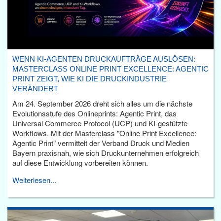
WENN KI-AGENTEN DRUCKAUFTRÄGE AUSLÖSEN:
MASTERCLASS ONLINE PRINT EXCELLENCE: AGENTIC
PRINT ZEIGT, WIE KI DIE DRUCKINDUSTRIE
VERÄNDERT
Am 24. September 2026 dreht sich alles um die nächste
Evolutionsstufe des Onlineprints: Agentic Print, das
Universal Commerce Protocol (UCP) und KI-gestützte
Workflows. Mit der Masterclass "Online Print Excellence:
Agentic Print" vermittelt der Verband Druck und Medien
Bayern praxisnah, wie sich Druckunternehmen erfolgreich
auf diese Entwicklung vorbereiten können.
Weiterlesen...