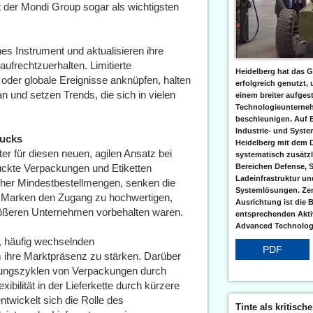
der Mondi Group sogar als wichtigsten
es Instrument und aktualisieren ihre
frechtzuerhalten. Limitierte
Heidelberg hat das G
oder globale Ereignisse anknüpfen, halten
erfolgreich genutzt,
 und setzen Trends, die sich in vielen
einem breiter aufgest
Technologieunterneh
beschleunigen. Auf 
Industrie- und Syst
rucks
Heidelberg mit dem 
ter für diesen neuen, agilen Ansatz bei
systematisch zusätzl
uckte Verpackungen und Etiketten
Bereichen Defense, S
Ladeinfrastruktur und
oher Mindestbestellmengen, senken die
Systemlösungen. Zent
en Marken den Zugang zu hochwertigen,
Ausrichtung ist die B
größeren Unternehmen vorbehalten waren.
entsprechenden Aktiv
Advanced Technologi
n, häufig wechselnden
PDF
 ihre Marktpräsenz zu stärken. Darüber
klungszyklen von Verpackungen durch
ibilität in der Lieferkette durch kürzere
twickelt sich die Rolle des
Tinte als kritisch