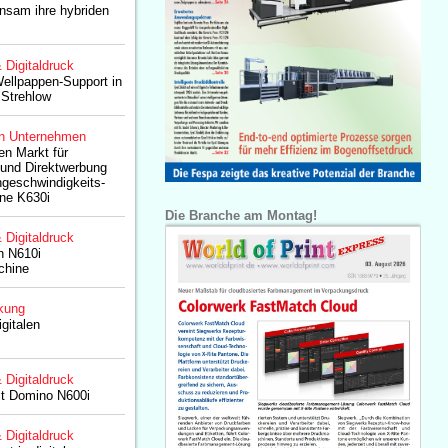
nsam ihre hybriden
& Digitaldruck
ellpappen-Support in
Strehlow
n Unternehmen
en Markt für
 und Direktwerbung
geschwindigkeits-
ine K630i
Die Branche am Montag!
& Digitaldruck
in N610i
chine
kung
igitalen
& Digitaldruck
llt Domino N600i
& Digitaldruck