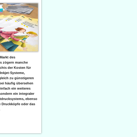
Markt des
ks zögern manche
hts der Kosten für
 Inkjet-Systeme,
leich zu günstigeren
bei häufig übersehen
einfach ein weiteres
sondern ein integraler
etdrucksystems, ebenso
e Druckköpfe oder das
.