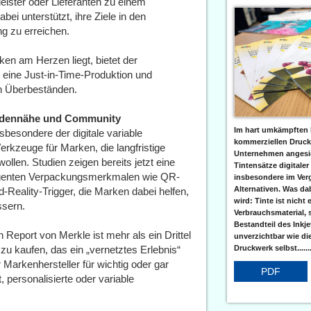
eister oder Lieferanten zu einem
ei unterstützt, ihre Ziele in den
g zu erreichen.
en am Herzen liegt, bietet der
t eine Just-in-Time-Produktion und
on Überbeständen.
undennähe und Community
Im hart umkämpften 
nsbesondere der digitale variable
kommerziellen Druc
rkzeuge für Marken, die langfristige
Unternehmen angesic
llen. Studien zeigen bereits jetzt eine
Tintensätze digitaler
lligenten Verpackungsmerkmalen wie QR-
insbesondere im Verg
Alternativen. Was da
eality-Trigger, die Marken dabei helfen,
wird: Tinte ist nicht 
ssern.
Verbrauchsmaterial, 
Bestandteil des Inkj
eport von Merkle ist mehr als ein Drittel
unverzichtbar wie di
Druckwerk selbst......
zu kaufen, das ein „vernetztes Erlebnis“
Markenhersteller für wichtig oder gar
PDF
, personalisierte oder variable