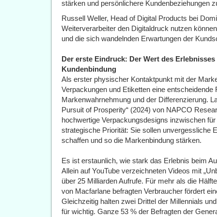
stärken und persönlichere Kundenbeziehungen zu
Russell Weller, Head of Digital Products bei Domi
Weiterverarbeiter den Digitaldruck nutzen könn
und die sich wandelnden Erwartungen der Kundsch
Der erste Eindruck: Der Wert des Erlebnisses
Kundenbindung
Als erster physischer Kontaktpunkt mit der Mark
Verpackungen und Etiketten eine entscheidende R
Markenwahrnehmung und der Differenzierung. Lau
Pursuit of Prosperity“ (2024) von NAPCO Research
hochwertige Verpackungsdesigns inzwischen für f
strategische Priorität: Sie sollen unvergesslich
schaffen und so die Markenbindung stärken.
Es ist erstaunlich, wie stark das Erlebnis beim 
Allein auf YouTube verzeichneten Videos mit „Unb
über 25 Milliarden Aufrufe. Für mehr als die Häl
von Macfarlane befragten Verbraucher fördert e
Gleichzeitig halten zwei Drittel der Millennials 
für wichtig. Ganze 53 % der Befragten der Generat