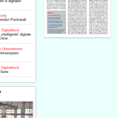
rt in digitalen
kung
rstützt Pockrandt
& Digitaldruck
intelligente“ digitale
chine
n Unternehmen
ehmenspreis
& Digitaldruck
-Serie
t