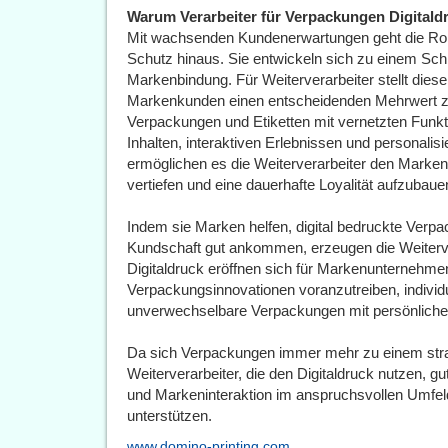
Warum Verarbeiter für Verpackungen Digitaldr
Mit wachsenden Kundenerwartungen geht die Rol
Schutz hinaus. Sie entwickeln sich zu einem Sch
Markenbindung. Für Weiterverarbeiter stellt dies
Markenkunden einen entscheidenden Mehrwert zu b
Verpackungen und Etiketten mit vernetzten Funk
Inhalten, interaktiven Erlebnissen und personalis
ermöglichen es die Weiterverarbeiter den Marke
vertiefen und eine dauerhafte Loyalität aufzubaue
Indem sie Marken helfen, digital bedruckte Verpa
Kundschaft gut ankommen, erzeugen die Weiterver
Digitaldruck eröffnen sich für Markenunterneh
Verpackungsinnovationen voranzutreiben, individue
unverwechselbare Verpackungen mit persönlicher
Da sich Verpackungen immer mehr zu einem strat
Weiterverarbeiter, die den Digitaldruck nutzen, gut
und Markeninteraktion im anspruchsvollen Umfe
unterstützen.
www.domino-printing.com