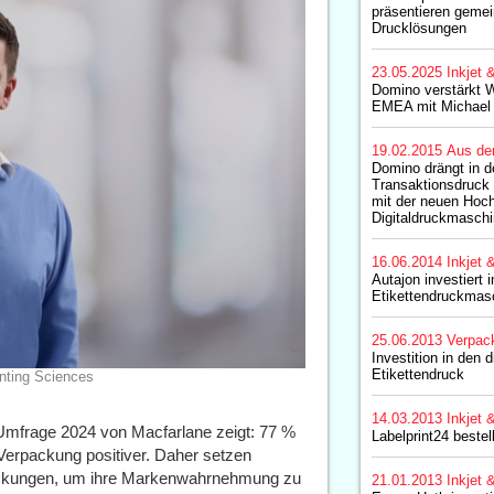
präsentieren gemei
Drucklösungen
23.05.2025
Inkjet 
Domino verstärkt W
EMEA mit Michael 
19.02.2015
Aus de
Domino drängt in d
Transaktionsdruck
mit der neuen Hoch
Digitaldruckmasch
16.06.2014
Inkjet 
Autajon investiert 
Etikettendruckmas
25.06.2013
Verpac
Investition in den d
Etikettendruck
inting Sciences
14.03.2013
Inkjet 
Umfrage 2024 von Macfarlane zeigt: 77 %
Labelprint24 beste
 Verpackung positiver. Daher setzen
ackungen, um ihre Markenwahrnehmung zu
21.01.2013
Inkjet 