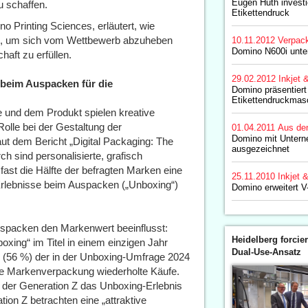
Eugen Huth investie
 schaffen.
Etikettendruck
no Printing Sciences, erläutert, wie
en, um sich vom Wettbewerb abzuheben
10.11.2012
Verpac
Domino N600i unte
aft zu erfüllen.
29.02.2012
Inkjet 
 beim Auspacken für die
Domino präsentiert „
Etikettendruckmas
e und dem Produkt spielen kreative
olle bei der Gestaltung der
01.04.2011
Aus de
Domino mit Untern
t dem Bericht „Digital Packaging: The
ausgezeichnet
 sind personalisierte, grafisch
ast die Hälfte der befragten Marken eine
25.11.2010
Inkjet 
e Erlebnisse beim Auspacken („Unboxing“)
Domino erweitert V
Auspacken den Markenwert beeinflusst:
Heidelberg forcier
oxing“ im Titel in einem einzigen Jahr
Dual-Use-Ansatz
fte (56 %) der in der Unboxing-Umfrage 2024
ine Markenverpackung wiederholte Käufe.
und der Generation Z das Unboxing-Erlebnis
ion Z betrachten eine „attraktive