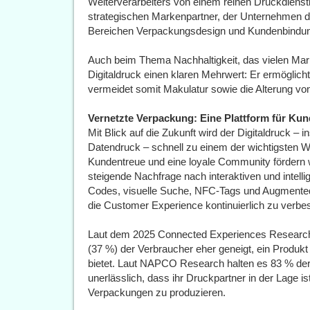
Weiterverarbeiters von einem reinen Druckdienstl
strategischen Markenpartner, der Unternehmen dab
Bereichen Verpackungsdesign und Kundenbindun
Auch beim Thema Nachhaltigkeit, das vielen Mark
Digitaldruck einen klaren Mehrwert: Er ermöglich
vermeidet somit Makulatur sowie die Alterung v
Vernetzte Verpackung: Eine Plattform für K
Mit Blick auf die Zukunft wird der Digitaldruck – i
Datendruck – schnell zu einem der wichtigsten We
Kundentreue und eine loyale Community fördern wo
steigende Nachfrage nach interaktiven und inte
Codes, visuelle Suche, NFC-Tags und Augmented-R
die Customer Experience kontinuierlich zu verbe
Laut dem 2025 Connected Experiences Research R
(37 %) der Verbraucher eher geneigt, ein Produkt 
bietet. Laut NAPCO Research halten es 83 % der 
unerlässlich, dass ihr Druckpartner in der Lage ist
Verpackungen zu produzieren.