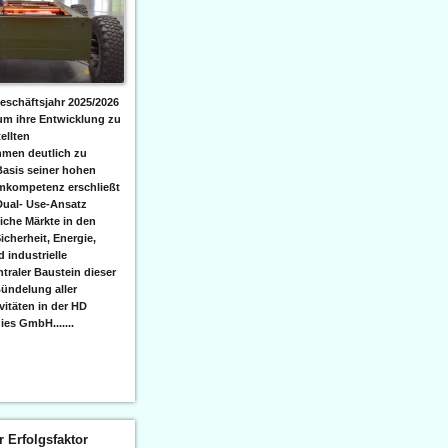
eschäftsjahr 2025/2026
 um ihre Entwicklung zu
ellten
men deutlich zu
Basis seiner hohen
emkompetenz erschließt
Dual- Use-Ansatz
iche Märkte in den
icherheit, Energie,
 industrielle
raler Baustein dieser
ündelung aller
itäten in der HD
es GmbH.......
er Erfolgsfaktor