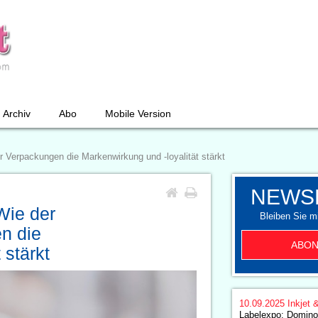
Archiv
Abo
Mobile Version
r Verpackungen die Markenwirkung und -loyalität stärkt
NEWS
Wie der
Bleiben Sie mi
en die
ABON
 stärkt
10.09.2025
Inkjet 
Labelexpo: Domino