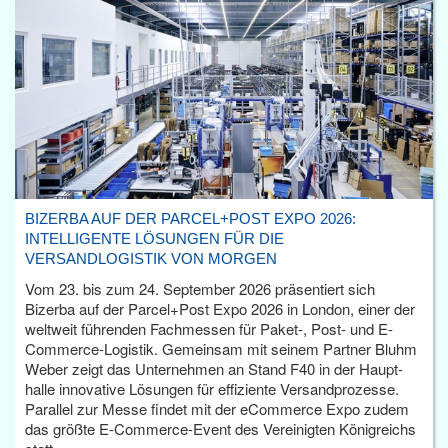
BIZERBA AUF DER PARCEL+POST EXPO 2026:
INTELLIGENTE LÖSUNGEN FÜR DIE
VERSANDLOGISTIK VON MORGEN
Vom 23. bis zum 24. September 2026 präsentiert sich
Bizerba auf der Parcel+Post Expo 2026 in London, einer der
weltweit führenden Fachmessen für Paket-, Post- und E-
Commerce-Logistik. Gemeinsam mit seinem Partner Bluhm
Weber zeigt das Unternehmen an Stand F40 in der Haupt­
halle innovative Lösungen für effiziente Versandprozesse.
Parallel zur Messe findet mit der eCommerce Expo zudem
das größte E-Commerce-Event des Vereinigten Königreichs