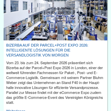
BIZERBA AUF DER PARCEL+POST EXPO 2026:
INTELLIGENTE LÖSUNGEN FÜR DIE
VERSANDLOGISTIK VON MORGEN
Vom 23. bis zum 24. September 2026 präsentiert sich
Bizerba auf der Parcel+Post Expo 2026 in London, einer der
weltweit führenden Fachmessen für Paket-, Post- und E-
Commerce-Logistik. Gemeinsam mit seinem Partner Bluhm
Weber zeigt das Unternehmen an Stand F40 in der Haupt­
halle innovative Lösungen für effiziente Versandprozesse.
Parallel zur Messe findet mit der eCommerce Expo zudem
das größte E-Commerce-Event des Vereinigten Königreichs
statt.
Weiterlesen...