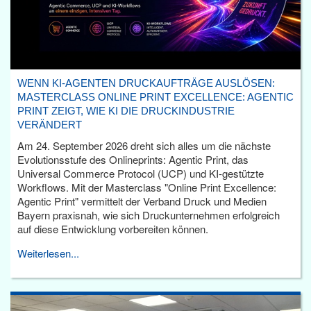
WENN KI-AGENTEN DRUCKAUFTRÄGE AUSLÖSEN:
MASTERCLASS ONLINE PRINT EXCELLENCE: AGENTIC
PRINT ZEIGT, WIE KI DIE DRUCKINDUSTRIE
VERÄNDERT
Am 24. September 2026 dreht sich alles um die nächste
Evolutionsstufe des Onlineprints: Agentic Print, das
Universal Commerce Protocol (UCP) und KI-gestützte
Workflows. Mit der Masterclass "Online Print Excellence:
Agentic Print" vermittelt der Verband Druck und Medien
Bayern praxisnah, wie sich Druckunternehmen erfolgreich
auf diese Entwicklung vorbereiten können.
Weiterlesen...