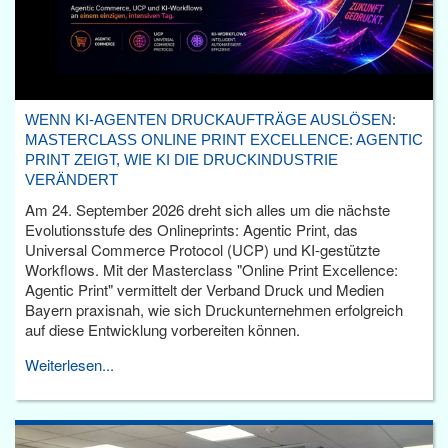
WENN KI-AGENTEN DRUCKAUFTRÄGE AUSLÖSEN:
MASTERCLASS ONLINE PRINT EXCELLENCE: AGENTIC
PRINT ZEIGT, WIE KI DIE DRUCKINDUSTRIE
VERÄNDERT
Am 24. September 2026 dreht sich alles um die nächste
Evolutionsstufe des Onlineprints: Agentic Print, das
Universal Commerce Protocol (UCP) und KI-gestützte
Workflows. Mit der Masterclass "Online Print Excellence:
Agentic Print" vermittelt der Verband Druck und Medien
Bayern praxisnah, wie sich Druckunternehmen erfolgreich
auf diese Entwicklung vorbereiten können.
Weiterlesen...