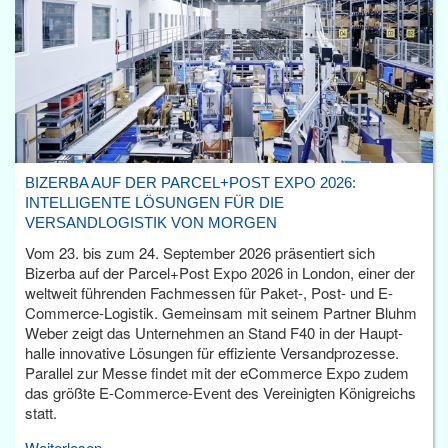
BIZERBA AUF DER PARCEL+POST EXPO 2026:
INTELLIGENTE LÖSUNGEN FÜR DIE
VERSANDLOGISTIK VON MORGEN
Vom 23. bis zum 24. September 2026 präsentiert sich
Bizerba auf der Parcel+Post Expo 2026 in London, einer der
weltweit führenden Fachmessen für Paket-, Post- und E-
Commerce-Logistik. Gemeinsam mit seinem Partner Bluhm
Weber zeigt das Unternehmen an Stand F40 in der Haupt­
halle innovative Lösungen für effiziente Versandprozesse.
Parallel zur Messe findet mit der eCommerce Expo zudem
das größte E-Commerce-Event des Vereinigten Königreichs
statt.
Weiterlesen...