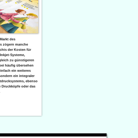
Markt des
ks zögern manche
hts der Kosten für
 Inkjet-Systeme,
leich zu günstigeren
bei häufig übersehen
einfach ein weiteres
sondern ein integraler
etdrucksystems, ebenso
e Druckköpfe oder das
.