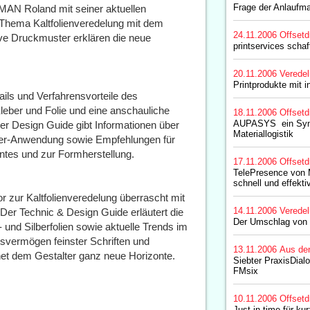
Frage der Anlaufma
MAN Roland mit seiner aktuellen
 Thema Kaltfolienveredelung mit dem
24.11.2006
Offsetd
tive Druckmuster erklären die neue
printservices schaf
20.11.2006
Verede
Printprodukte mit in
ails und Verfahrensvorteile des
r Kleber und Folie und eine anschauliche
18.11.2006
Offsetd
AUPASYS  ein Sy
Der Design Guide gibt Informationen über
Materiallogistik
nsfer-Anwendung sowie Empfehlungen für
ntes und zur Formherstellung.
17.11.2006
Offsetd
TelePresence von 
schnell und effekti
 zur Kaltfolienveredelung überrascht mit
14.11.2006
Verede
. Der Technic & Design Guide erläutert die
Der Umschlag von Q
und Silberfolien sowie aktuelle Trends im
gsvermögen feinster Schriften und
13.11.2006
Aus de
net dem Gestalter ganz neue Horizonte.
Siebter PraxisDial
FMsix
10.11.2006
Offsetd
Just in time für kur