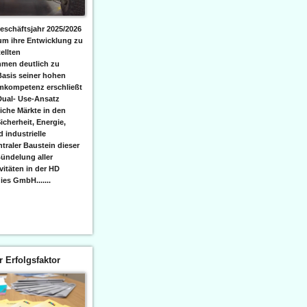
eschäftsjahr 2025/2026
 um ihre Entwicklung zu
ellten
men deutlich zu
Basis seiner hohen
emkompetenz erschließt
Dual- Use-Ansatz
iche Märkte in den
icherheit, Energie,
 industrielle
raler Baustein dieser
ündelung aller
itäten in der HD
es GmbH.......
er Erfolgsfaktor