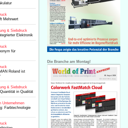
kulatur
ruck
ft Mehrwert
lung & Siebdruck
tegrierter Elektronik
ruck
nonym für
Die Branche am Montag!
ruck
MAN Roland ist
v
lung & Siebdruck
uantität in Qualität
n Unternehmen
og: Farbtechnologie
ruck
zfristige