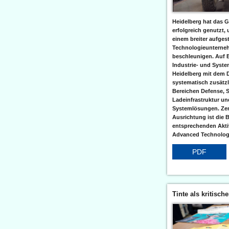
Heidelberg hat das G
erfolgreich genutzt,
einem breiter aufgest
Technologieunterneh
beschleunigen. Auf 
Industrie- und Syst
Heidelberg mit dem 
systematisch zusätzl
Bereichen Defense, S
Ladeinfrastruktur und
Systemlösungen. Zent
Ausrichtung ist die B
entsprechenden Aktiv
Advanced Technologi
PDF
Tinte als kritisch