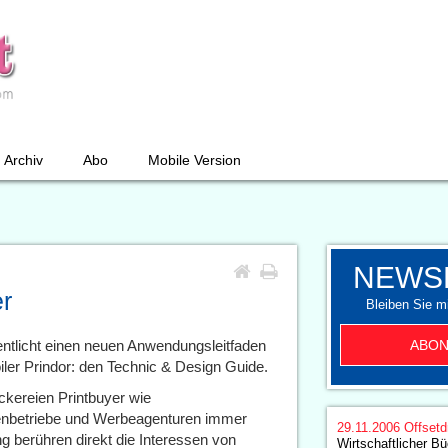
Archiv
Abo
Mobile Version
NEWS
er
Bleiben Sie mi
ABON
ntlicht einen neuen Anwendungsleitfaden
iler Prindor: den Technic & Design Guide.
kereien Printbuyer wie
fenbetriebe und Werbeagenturen immer
29.11.2006
Offsetd
g berühren direkt die Interessen von
Wirtschaftlicher Bü