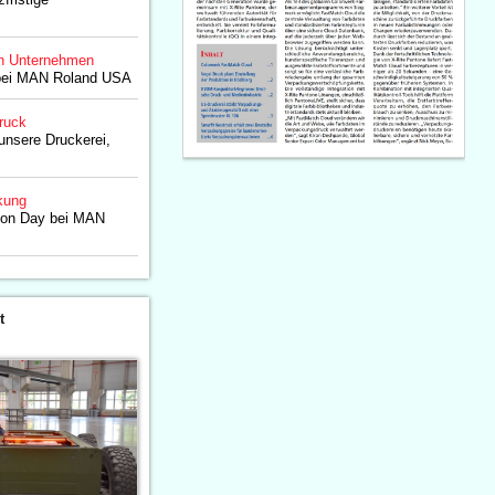
n Unternehmen
bei MAN Roland USA
ruck
unsere Druckerei,
kung
ion Day bei MAN
t