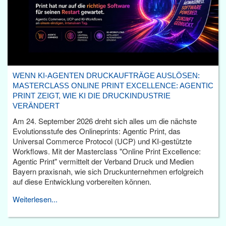
WENN KI-AGENTEN DRUCKAUFTRÄGE AUSLÖSEN:
MASTERCLASS ONLINE PRINT EXCELLENCE: AGENTIC
PRINT ZEIGT, WIE KI DIE DRUCKINDUSTRIE
VERÄNDERT
Am 24. September 2026 dreht sich alles um die nächste
Evolutionsstufe des Onlineprints: Agentic Print, das
Universal Commerce Protocol (UCP) und KI-gestützte
Workflows. Mit der Masterclass "Online Print Excellence:
Agentic Print" vermittelt der Verband Druck und Medien
Bayern praxisnah, wie sich Druckunternehmen erfolgreich
auf diese Entwicklung vorbereiten können.
Weiterlesen...