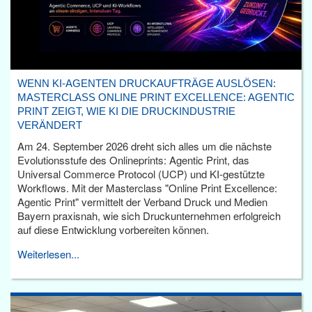
WENN KI-AGENTEN DRUCKAUFTRÄGE AUSLÖSEN:
MASTERCLASS ONLINE PRINT EXCELLENCE: AGENTIC
PRINT ZEIGT, WIE KI DIE DRUCKINDUSTRIE
VERÄNDERT
Am 24. September 2026 dreht sich alles um die nächste
Evolutionsstufe des Onlineprints: Agentic Print, das
Universal Commerce Protocol (UCP) und KI-gestützte
Workflows. Mit der Masterclass "Online Print Excellence:
Agentic Print" vermittelt der Verband Druck und Medien
Bayern praxisnah, wie sich Druckunternehmen erfolgreich
auf diese Entwicklung vorbereiten können.
Weiterlesen...