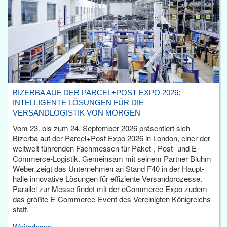
BIZERBA AUF DER PARCEL+POST EXPO 2026:
INTELLIGENTE LÖSUNGEN FÜR DIE
VERSANDLOGISTIK VON MORGEN
Vom 23. bis zum 24. September 2026 präsentiert sich
Bizerba auf der Parcel+Post Expo 2026 in London, einer der
weltweit führenden Fachmessen für Paket-, Post- und E-
Commerce-Logistik. Gemeinsam mit seinem Partner Bluhm
Weber zeigt das Unternehmen an Stand F40 in der Haupt­
halle innovative Lösungen für effiziente Versandprozesse.
Parallel zur Messe findet mit der eCommerce Expo zudem
das größte E-Commerce-Event des Vereinigten Königreichs
statt.
Weiterlesen...