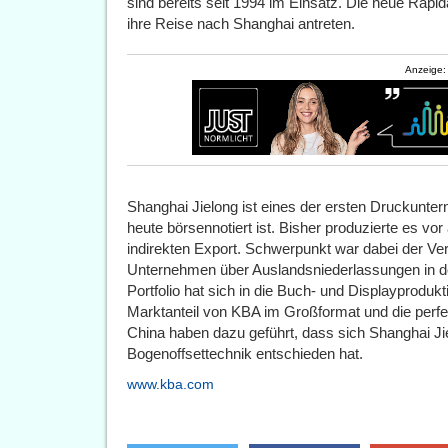
sind bereits seit 1994 im Einsatz. Die neue Rapid
ihre Reise nach Shanghai antreten.
Anzeige:
Shanghai Jielong ist eines der ersten Druckunter
heute börsennotiert ist. Bisher produzierte es vor
indirekten Export. Schwerpunkt war dabei der Ve
Unternehmen über Auslandsniederlassungen in 
Portfolio hat sich in die Buch- und Displayproduk
Marktanteil von KBA im Großformat und die perfe
China haben dazu geführt, dass sich Shanghai Ji
Bogenoffsettechnik entschieden hat.
www.kba.com