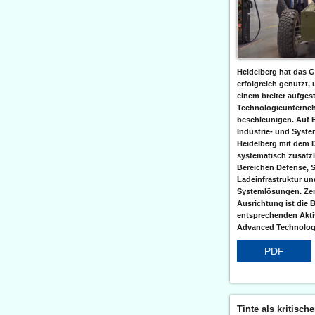
Heidelberg hat das G
erfolgreich genutzt,
einem breiter aufgest
Technologieunterneh
beschleunigen. Auf 
Industrie- und Syst
Heidelberg mit dem 
systematisch zusätzl
Bereichen Defense, S
Ladeinfrastruktur und
Systemlösungen. Zent
Ausrichtung ist die B
entsprechenden Aktiv
Advanced Technologi
PDF
Tinte als kritisch