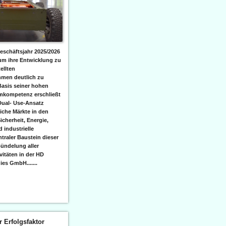
eschäftsjahr 2025/2026
 um ihre Entwicklung zu
ellten
men deutlich zu
Basis seiner hohen
emkompetenz erschließt
Dual- Use-Ansatz
iche Märkte in den
icherheit, Energie,
 industrielle
raler Baustein dieser
ündelung aller
itäten in der HD
es GmbH.......
er Erfolgsfaktor