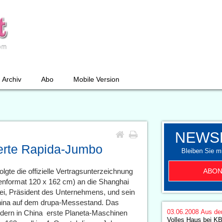
Archiv
Abo
Mobile Version
NEWS
erte Rapida-Jumbo
Bleiben Sie mi
ABON
gte die offizielle Vertragsunterzeichnung
genformat 120 x 162 cm) an die Shanghai
Fei, Präsident des Unternehmens, und sein
ina auf dem drupa-Messestand. Das
03.06.2008
Aus de
rn in China  erste Planeta-Maschinen
Volles Haus bei K