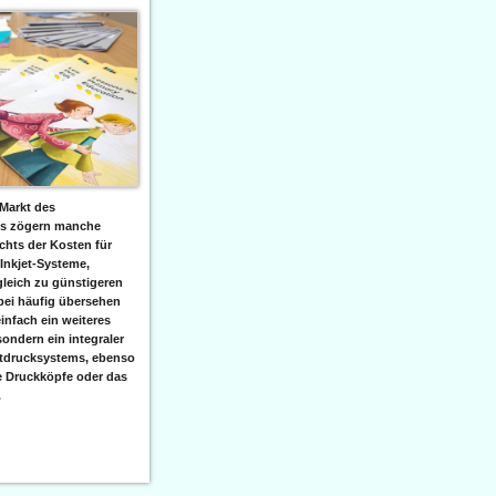
Markt des
ks zögern manche
hts der Kosten für
 Inkjet-Systeme,
leich zu günstigeren
bei häufig übersehen
einfach ein weiteres
sondern ein integraler
etdrucksystems, ebenso
e Druckköpfe oder das
.