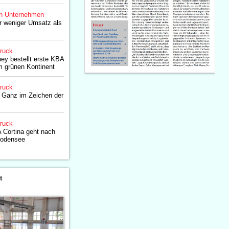
n Unternehmen
r weniger Umsatz als
druck
ey bestellt erste KBA
m grünen Kontinent
druck
: Ganz im Zeichen der
druck
 Cortina geht nach
Bodensee
t