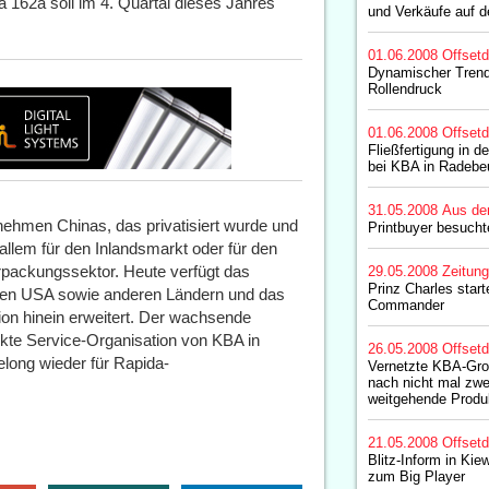
a 162a soll im 4. Quartal dieses Jahres
und Verkäufe auf 
01.06.2008
Offset
Dynamischer Trend
Rollendruck
01.06.2008
Offset
Fließfertigung in 
bei KBA in Radebe
31.05.2008
Aus de
nehmen Chinas, das privatisiert wurde und
Printbuyer besuch
 allem für den Inlandsmarkt oder für den
rpackungssektor. Heute verfügt das
29.05.2008
Zeitun
Prinz Charles star
den USA sowie anderen Ländern und das
Commander
tion hinein erweitert. Der wachsende
kte Service-Organisation von KBA in
26.05.2008
Offset
elong wieder für Rapida-
Vernetzte KBA-Gro
nach nicht mal zw
weitgehende Produk
21.05.2008
Offset
Blitz-Inform in Ki
zum Big Player