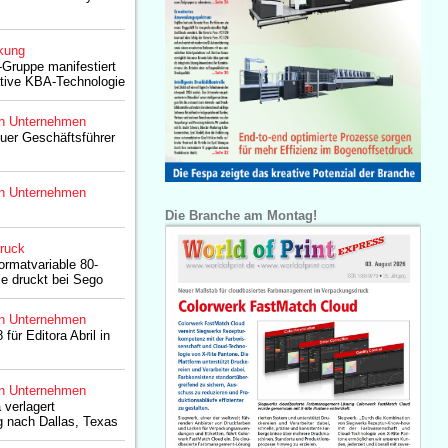
kung
Gruppe manifestiert
ative KBA-Technologie
n Unternehmen
uer Geschäftsführer
n Unternehmen
Die Branche am Montag!
druck
ormatvariable 80-
le druckt bei Sego
n Unternehmen
ür Editora Abril in
n Unternehmen
verlagert
g nach Dallas, Texas