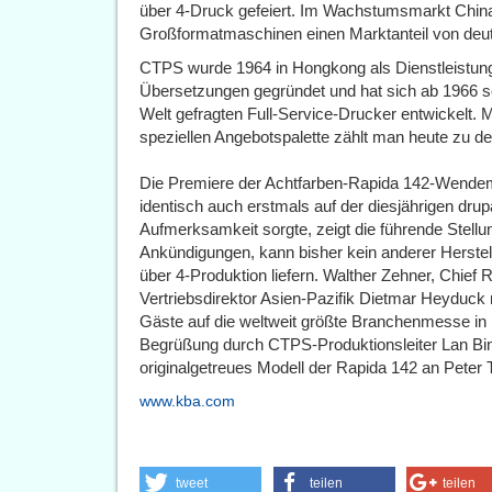
über 4-Druck gefeiert. Im Wachstumsmarkt China h
Großformatmaschinen einen Marktanteil von deutl
CTPS wurde 1964 in Hongkong als Dienstleistun
Übersetzungen gegründet und hat sich ab 1966 sc
Welt gefragten Full-Service-Drucker entwickelt. M
speziellen Angebotspalette zählt man heute zu de
Die Premiere der Achtfarben-Rapida 142-Wendem
identisch auch erstmals auf der diesjährigen dru
Aufmerksamkeit sorgte, zeigt die führende Stellu
Ankündigungen, kann bisher kein anderer Herstell
über 4-Produktion liefern. Walther Zehner, Chie
Vertriebsdirektor Asien-Pazifik Dietmar Heyduck 
Gäste auf die weltweit größte Branchenmesse i
Begrüßung durch CTPS-Produktionsleiter Lan Bin
originalgetreues Modell der Rapida 142 an Pete
www.kba.com
tweet
teilen
teilen