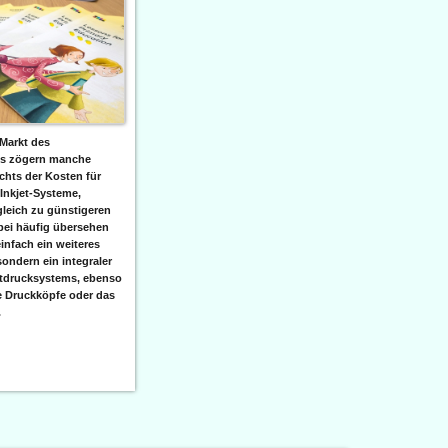
Markt des
ks zögern manche
hts der Kosten für
 Inkjet-Systeme,
leich zu günstigeren
bei häufig übersehen
einfach ein weiteres
sondern ein integraler
etdrucksystems, ebenso
e Druckköpfe oder das
.