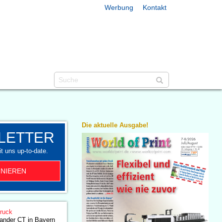
Werbung
Kontakt
Die aktuelle Ausgabe!
LETTER
t uns up-to-date.
NIEREN
druck
nder CT in Bayern