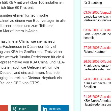
ält KBA mit weit über 100 installierten
für Straubing
ich über 60 Prozent.
03.07.2008
Verpac
gsunternehmen für technische
Lande-Langenbach-
hnell zu einem von Buchverlagen in aller
Vertrauen in innov
it einer breiten und zum Teil sehr
03.07.2008
Aus de
n Marktführern in Asien.
Lode Vlayen als ne
bestellt
aschine in China, wie sie nahezu
pa-Fachmesse in Düsseldorf für viel
27.06.2008
Aus de
ng von KBA im Großformat. Trotz vieler
Roland Kastner 
er weltweit Jumbo-Perfektoren für die 4
26.06.2008
Offset
f Representative von KBA China, und KBA-
Frankreichs erste f
nutzten auch die Gelegenheit, um die
Seiten-Akzidenzrol
n Deutschland einzustimmen. Nach der
ging überreichte Dietmar Heyduck ein
24.06.2008
Aus de
r Tse, den CEO von CTPS.
KBA Compacta 618 f
Brasilien
21.06.2008
Aus de
KBA North America 
Hauptniederlassun
teilen
mitteilen