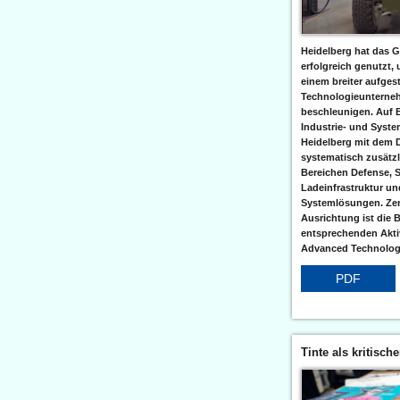
Heidelberg hat das G
erfolgreich genutzt,
einem breiter aufgest
Technologieunterneh
beschleunigen. Auf 
Industrie- und Syst
Heidelberg mit dem 
systematisch zusätzl
Bereichen Defense, S
Ladeinfrastruktur und
Systemlösungen. Zent
Ausrichtung ist die B
entsprechenden Aktiv
Advanced Technologi
PDF
Tinte als kritisch