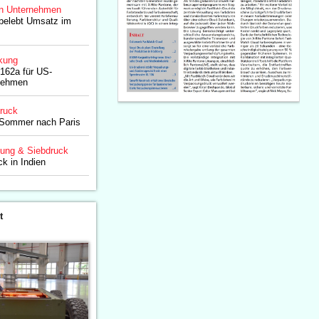
n Unternehmen
 belebt Umsatz im
kung
162a für US-
nehmen
druck
 Sommer nach Paris
lung & Siebdruck
k in Indien
t