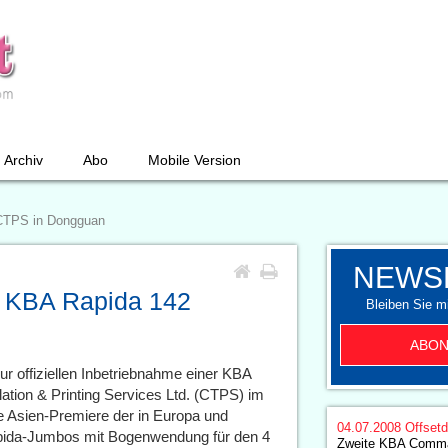
Archiv
Abo
Mobile Version
CTPS in Dongguan
NEWS
 KBA Rapida 142
Bleiben Sie mi
ABON
r offiziellen Inbetriebnahme einer KBA
tion & Printing Services Ltd. (CTPS) im
 Asien-Premiere der in Europa und
04.07.2008
Offset
pida-Jumbos mit Bogenwendung für den 4
Zweite KBA Comma