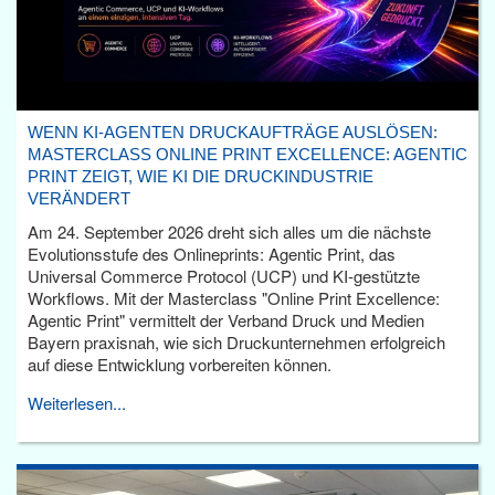
WENN KI-AGENTEN DRUCKAUFTRÄGE AUSLÖSEN:
MASTERCLASS ONLINE PRINT EXCELLENCE: AGENTIC
PRINT ZEIGT, WIE KI DIE DRUCKINDUSTRIE
VERÄNDERT
Am 24. September 2026 dreht sich alles um die nächste
Evolutionsstufe des Onlineprints: Agentic Print, das
Universal Commerce Protocol (UCP) und KI-gestützte
Workflows. Mit der Masterclass "Online Print Excellence:
Agentic Print" vermittelt der Verband Druck und Medien
Bayern praxisnah, wie sich Druckunternehmen erfolgreich
auf diese Entwicklung vorbereiten können.
Weiterlesen...