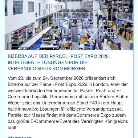
BIZERBA AUF DER PARCEL+POST EXPO 2026:
INTELLIGENTE LÖSUNGEN FÜR DIE
VERSANDLOGISTIK VON MORGEN
Vom 23. bis zum 24. September 2026 präsentiert sich
Bizerba auf der Parcel+Post Expo 2026 in London, einer der
weltweit führenden Fachmessen für Paket-, Post- und E-
Commerce-Logistik. Gemeinsam mit seinem Partner Bluhm
Weber zeigt das Unternehmen an Stand F40 in der Haupt­
halle innovative Lösungen für effiziente Versandprozesse.
Parallel zur Messe findet mit der eCommerce Expo zudem
das größte E-Commerce-Event des Vereinigten Königreichs
statt.
Weiterlesen...