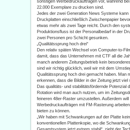
sonstigen Werbedruckaufträgen vor, während be
22.000 Exemplare zu drucken sind.
Jedes der zwei Generation News Systeme kann 
Druckplatten einschließlich Zwischenpapier bevor
etwas mehr als zwei Tage reicht. Durch den syst
Produktionsfluss ist der Personalbedarf in der Dr
zwei Personen pro Schicht gesunken.
„Qualitätssprung hoch drei“
Den relativ späten Wechsel von Computer-to-Fil
damit, dass das Unternehmen mit CTF all die Ja
manch anderem Zeitungsbetrieb kein besonderes 
sind wir richtig glücklich, weil wir mit dem Umst
Qualitätssprung hoch drei gemacht haben. Man 
erkennen, dass die Bilder in der Zeitung jetzt vie
Das qualitäts- und stabilitätsfördernde Potenzia
Rotation wird man auch nutzen, um im Zeitungsd
feineren 48er-Raster umzustellen. Außerdem will
Werbedruckaufträgen mit FM-Rasterung arbeite
bieten zu können.
„Wir haben mit Schwankungen auf der Platte kein
konventionellen Plattenkopie, wo die Schwankung
Gesamtsystem jetzt extrem stabil“, zieht der Techn