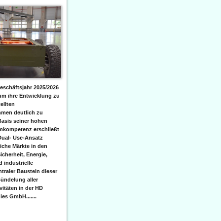
eschäftsjahr 2025/2026
 um ihre Entwicklung zu
ellten
men deutlich zu
Basis seiner hohen
emkompetenz erschließt
Dual- Use-Ansatz
iche Märkte in den
icherheit, Energie,
 industrielle
raler Baustein dieser
ündelung aller
itäten in der HD
es GmbH.......