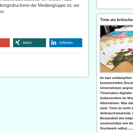
itungsdruckerei der Mediengruppe ist, wo
en.
Tinte als kritisch
teilen
mitteilen
Im hart umkämpften 
kommerziellen Druc
Unternehmen angesic
Tintensätze digitaler
insbesondere im Verg
Alternativen. Was da
wird: Tinte ist nicht 
Verbrauchsmaterial, 
Bestandteil des Inkj
unverzichtbar wie di
Druckwerk selbst......