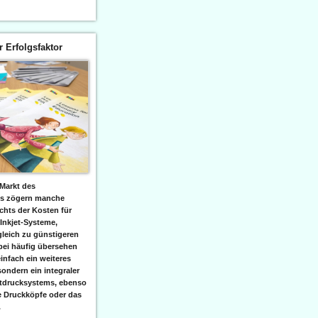
er Erfolgsfaktor
Markt des
ks zögern manche
hts der Kosten für
 Inkjet-Systeme,
leich zu günstigeren
bei häufig übersehen
einfach ein weiteres
sondern ein integraler
etdrucksystems, ebenso
e Druckköpfe oder das
.