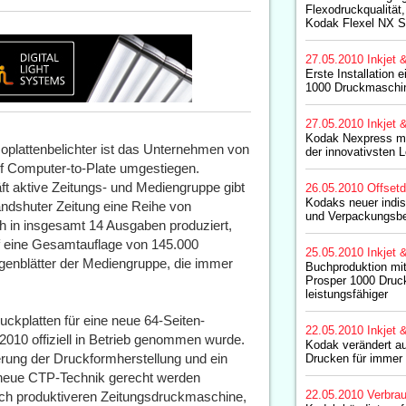
Flexodruckqualität,
Kodak Flexel NX S
27.05.2010
Inkjet 
Erste Installation 
1000 Druckmaschin
27.05.2010
Inkjet 
Kodak Nexpress mit
moplattenbelichter ist das Unternehmen von
der innovativsten 
auf Computer-to-Plate umgestiegen.
äft aktive Zeitungs- und Mediengruppe gibt
26.05.2010
Offset
Kodaks neuer indis
andshuter Zeitung eine Reihe von
und Verpackungsbet
ch in insgesamt 14 Ausgaben produziert,
uf eine Gesamtauflage von 145.000
25.05.2010
Inkjet 
nblätter der Mediengruppe, die immer
Buchproduktion mi
Prosper 1000 Dru
leistungsfähiger
kplatten für eine neue 64-Seiten-
22.05.2010
Inkjet 
2010 offiziell in Betrieb genommen wurde.
Kodak verändert au
erung der Druckformherstellung und ein
Drucken für immer
 neue CTP-Technik gerecht werden
22.05.2010
Verbrau
ch produktiveren Zeitungsdruckmaschine,