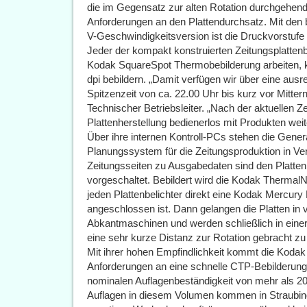
die im Gegensatz zur alten Rotation durchgehend 
Anforderungen an den Plattendurchsatz. Mit den
V-Geschwindigkeitsversion ist die Druckvorstufe 
Jeder der kompakt konstruierten Zeitungsplattenbe
Kodak SquareSpot Thermobebilderung arbeiten, ka
dpi bebildern. „Damit verfügen wir über eine ausr
Spitzenzeit von ca. 22.00 Uhr bis kurz vor Mittern
Technischer Betriebsleiter. „Nach der aktuellen Z
Plattenherstellung bedienerlos mit Produkten wei
Über ihre internen Kontroll-PCs stehen die Gen
Planungssystem für die Zeitungsproduktion in Verb
Zeitungsseiten zu Ausgabedaten sind den Platte
vorgeschaltet. Bebildert wird die Kodak ThermalN
jeden Plattenbelichter direkt eine Kodak Mercu
angeschlossen ist. Dann gelangen die Platten in 
Abkantmaschinen und werden schließlich in einer
eine sehr kurze Distanz zur Rotation gebracht z
Mit ihrer hohen Empfindlichkeit kommt die Koda
Anforderungen an eine schnelle CTP-Bebilderung 
nominalen Auflagenbeständigkeit von mehr als 20
Auflagen in diesem Volumen kommen in Straubin