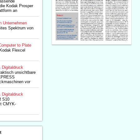
fassende
r die Kodak Prosper
ttform an
n Unternehmen
eites Spektrum von
Computer to Plate
 Kodak Flexcel
& Digitaldruck
raktisch unsichtbare
NEXPRESS
uckmaschinen vor
& Digitaldruck
 S10
it CMYK-
t