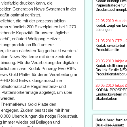
Kodak kündigt um
vierfarbig drucken kann, die
Papierstrategie fü
 beiden Generation News Systemen in der
Druckmaschinenpla
dafür optimal gerüstet.
lichter, die mit der prozessstabilen
22.05.2010
Aus de
Kodak zeigt ein br
nn stündlich 200 Einzelplatten bei 1.270
Lösungen
eichende Kapazität für unsere tägliche
acht“, erläutert Wolfgang Heitzer,
21.05.2010
CTP - 
eitungsproduktion läuft unsere
Kodak erweitertert
Produktfamilie
ter, die am nächsten Tag gedruckt werden.“
eration News Systeme mit dem zentralen
20.05.2010
Inkjet 
indung. Für die Verarbeitung der digitalen
Kodak stellt eine p
nbelichtern zwei Kodak Prinergy Evo RIPs
Dry Ink für die 
ews Gold Platte, für deren Verarbeitung an
Produktionsfarbdr
ry P-HD 850 Entwicklungsmaschine
20.05.2010
Inkjet 
vollautomatische Registerstanz- und
KODAK PROSPER
 Plattensortieranlage abgelegt, um über
Eindrucksystem m
u werden.
Skalenfarben
k ThermalNews Gold Platte den
entgegen. Zudem besitzt sie mit ihrer
0.000 Überrollungen die nötige Robustheit.
Heidelberg forcier
g immer wieder bei Beilagen und
Dual-Use-Ansatz