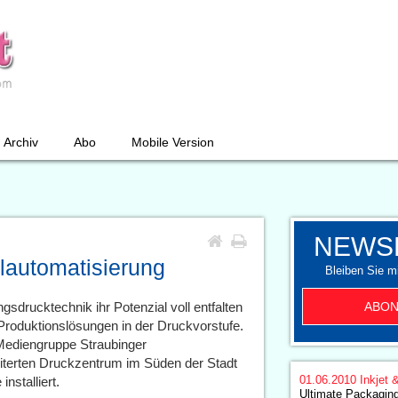
Archiv
Abo
Mobile Version
NEWS
llautomatisierung
Bleiben Sie mi
ABON
sdrucktechnik ihr Potenzial voll entfalten
Produktionslösungen in der Druckvorstufe.
 Mediengruppe Straubinger
eiterten Druckzentrum im Süden der Stadt
01.06.2010
Inkjet 
stalliert.
Ultimate Packaging