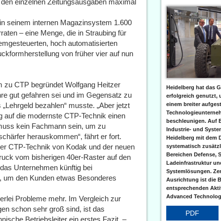
i den einzelnen Zeitungsausgaben maximal
in seinem internen Magazinsystem 1.600
raten – eine Menge, die in Straubing für
emgesteuerten, hoch automatisierten
uckformherstellung von früher vier auf nun
m zu CTP begründet Wolfgang Heitzer
Heidelberg hat das G
hre gut gefahren sei und im Gegensatz zu
erfolgreich genutzt,
„Lehrgeld bezahlen“ musste. „Aber jetzt
einem breiter aufgest
Technologieunterneh
ieg auf die modernste CTP-Technik einen
beschleunigen. Auf 
muss kein Fachmann sein, um zu
Industrie- und Syst
l schärfer herauskommen“, fährt er fort.
Heidelberg mit dem 
l der CTP-Technik von Kodak und der neuen
systematisch zusätzl
Bereichen Defense, S
ruck vom bisherigen 40er-Raster auf den
Ladeinfrastruktur und
 das Unternehmen künftig bei
Systemlösungen. Zent
n, um den Kunden etwas Besonderes
Ausrichtung ist die B
entsprechenden Aktiv
Advanced Technologi
erlei Probleme mehr. Im Vergleich zur
en schon sehr groß sind, ist das
PDF
ische Betriebsleiter ein erstes Fazit. –