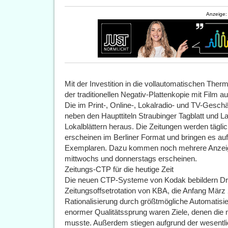
Anzeige:
Mit der Investition in die vollautomatischen Ther
der traditionellen Negativ-Plattenkopie mit Film 
Die im Print-, Online-, Lokalradio- und TV-Gesch
neben den Haupttiteln Straubinger Tagblatt und L
Lokalblättern heraus. Die Zeitungen werden tägli
erscheinen im Berliner Format und bringen es a
Exemplaren. Dazu kommen noch mehrere Anzeige
mittwochs und donnerstags erscheinen.
Zeitungs-CTP für die heutige Zeit
Die neuen CTP-Systeme von Kodak bebildern Druc
Zeitungsoffsetrotation von KBA, die Anfang März 
Rationalisierung durch größtmögliche Automatisi
enormer Qualitätssprung waren Ziele, denen die
musste. Außerdem stiegen aufgrund der wesentli