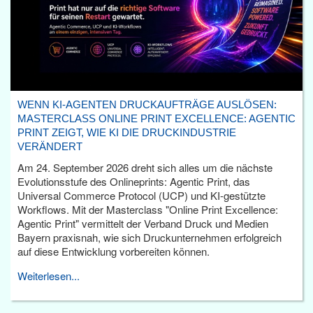
WENN KI-AGENTEN DRUCKAUFTRÄGE AUSLÖSEN:
MASTERCLASS ONLINE PRINT EXCELLENCE: AGENTIC
PRINT ZEIGT, WIE KI DIE DRUCKINDUSTRIE
VERÄNDERT
Am 24. September 2026 dreht sich alles um die nächste
Evolutionsstufe des Onlineprints: Agentic Print, das
Universal Commerce Protocol (UCP) und KI-gestützte
Workflows. Mit der Masterclass "Online Print Excellence:
Agentic Print" vermittelt der Verband Druck und Medien
Bayern praxisnah, wie sich Druckunternehmen erfolgreich
auf diese Entwicklung vorbereiten können.
Weiterlesen...