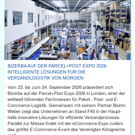
BIZERBA AUF DER PARCEL+POST EXPO 2026:
INTELLIGENTE LÖSUNGEN FÜR DIE
VERSANDLOGISTIK VON MORGEN
Vom 23. bis zum 24. September 2026 präsentiert sich
Bizerba auf der Parcel+Post Expo 2026 in London, einer der
weltweit führenden Fachmessen für Paket-, Post- und E-
Commerce-Logistik. Gemeinsam mit seinem Partner Bluhm
Weber zeigt das Unternehmen an Stand F40 in der Haupt­
halle innovative Lösungen für effiziente Versandprozesse.
Parallel zur Messe findet mit der eCommerce Expo zudem
das größte E-Commerce-Event des Vereinigten Königreichs