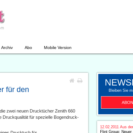
Archiv
Abo
Mobile Version
NEWS
r für den
Bleiben Sie mi
ABON
t die zwei neuen Drucktücher Zenith 660
 Druckqualität für spezielle Bogendruck-
12.02.2011
Aus de
Flint Group: Neuer S
biges Drucktuch für