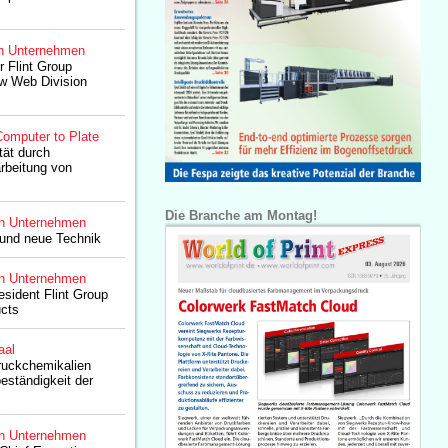
n Unternehmen
r Flint Group
w Web Division
omputer to Plate
tät durch
arbeitung von
Die Branche am Montag!
n Unternehmen
 und neue Technik
n Unternehmen
esident Flint Group
ucts
aal
ruckchemikalien
eständigkeit der
n Unternehmen