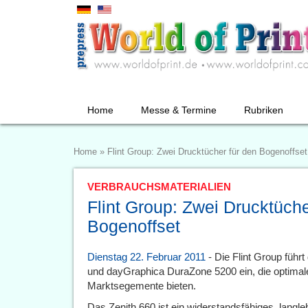
Home
Messe & Termine
Rubriken
Home
»
Flint Group: Zwei Drucktücher für den Bogenoffset
VERBRAUCHSMATERIALIEN
Flint Group: Zwei Drucktüche
Bogenoffset
Dienstag 22. Februar 2011
- Die Flint Group führ
und dayGraphica DuraZone 5200 ein, die optimale
Marktsegemente bieten.
Das Zenith 660 ist ein widerstandsfähiges, langle