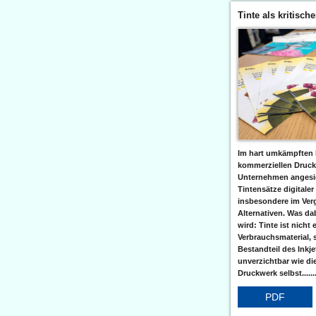
Tinte als kritisch
Im hart umkämpften 
kommerziellen Druc
Unternehmen angesic
Tintensätze digitaler
insbesondere im Verg
Alternativen. Was da
wird: Tinte ist nicht 
Verbrauchsmaterial, 
Bestandteil des Inkj
unverzichtbar wie di
Druckwerk selbst......
PDF