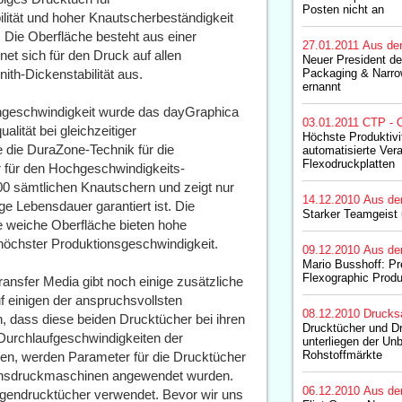
Posten nicht an
ität und hoher Knautscherbeständigkeit
 Die Oberfläche besteht aus einer
27.01.2011
Aus de
et sich für den Druck auf allen
Neuer President de
ith-Dickenstabilität aus.
Packaging & Narro
ernannt
geschwindigkeit wurde das dayGraphica
03.01.2011
CTP - C
lität bei gleichzeitiger
Höchste Produktivi
e die DuraZone-Technik für die
automatisierte Ver
Flexodruckplatten
r für den Hochgeschwindigkeits-
00 sämtlichen Knautschern und zeigt nur
14.12.2010
Aus de
ge Lebensdauer garantiert ist. Die
Starker Teamgeist
 weiche Oberfläche bieten hohe
höchster Produktionsgeschwindigkeit.
09.12.2010
Aus de
Mario Busshoff: Pr
Flexographic Prod
nsfer Media gibt noch einige zusätzliche
f einigen der anspruchsvollsten
08.12.2010
Drucks
 dass diese beiden Drucktücher bei ihren
Drucktücher und D
Durchlaufgeschwindigkeiten der
unterliegen der Unb
Rohstoffmärkte
n, werden Parameter für die Drucktücher
tionsdruckmaschinen angewendet wurden.
06.12.2010
Aus de
ogendrucktücher verwendet. Bevor wir uns