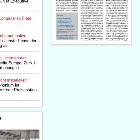
 Chief Executive
Computer to Plate
chsmaterialien
ßt nächste Phase der
g ab
n Unternehmen
Media Europe: Zum 1.
erhöhungen
chsmaterialien
phonium ist
eiterer Preisanstieg
t