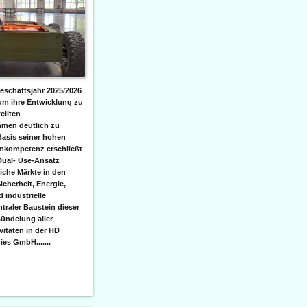
eschäftsjahr 2025/2026
 um ihre Entwicklung zu
ellten
men deutlich zu
Basis seiner hohen
emkompetenz erschließt
Dual- Use-Ansatz
iche Märkte in den
icherheit, Energie,
 industrielle
raler Baustein dieser
ündelung aller
itäten in der HD
es GmbH.......