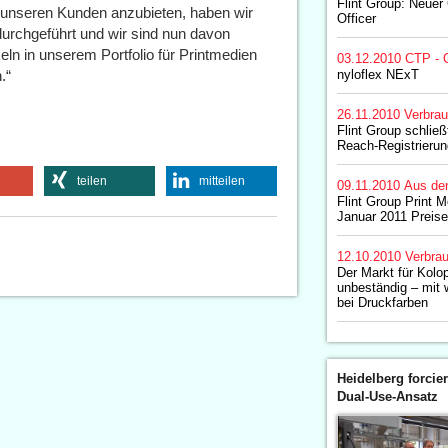
Flint Group: Neuer
r unseren Kunden anzubieten, haben wir
Officer
durchgeführt und wir sind nun davon
eln in unserem Portfolio für Printmedien
03.12.2010
CTP - 
.“
nyloflex NExT
26.11.2010
Verbrau
Flint Group schlie
Reach-Registrierun
teilen
mitteilen
09.11.2010
Aus de
Flint Group Print 
Januar 2011 Preis
12.10.2010
Verbrau
Der Markt für Kolo
unbeständig – mit w
bei Druckfarben
Heidelberg forcier
Dual-Use-Ansatz