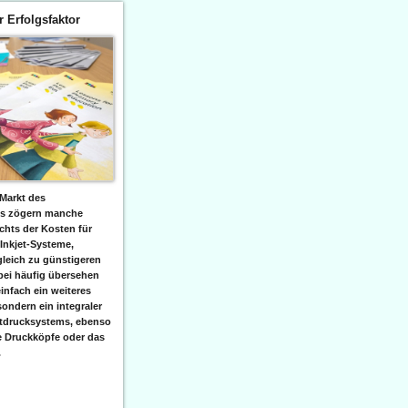
er Erfolgsfaktor
Markt des
ks zögern manche
hts der Kosten für
 Inkjet-Systeme,
leich zu günstigeren
bei häufig übersehen
einfach ein weiteres
sondern ein integraler
etdrucksystems, ebenso
e Druckköpfe oder das
.