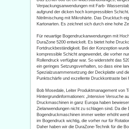
Verpackungsanwendungen mit Farb- Wasserstabil
aufgrund der dicken hoch kompressiblen Schicht.
Nitrilmischung mit Mikrohärte. Das Drucktuch eign
Kartonarten. Es zeichnet sich durch eine hohe Zen
Für neuartige Bogendruckanwendungen mit Hoch
DuraZone 5200 entwickelt. Es bietet hohe Druckqua
Fortdruckbeständigkeit. Bei der Konzeption wurd
kompressible Schicht angewendet, die vorher nu
Rollendruck verfügbar war. So widersteht das 52
ein geringes Setzungsverhalten, so dass eine lan
Spezialzusammensetzung der Deckplatte und die
Punktschärfe und exzellente Druckkontraste bei 
Bob Mosedale, Leiter Produktmanagement von Tra
Hintergrundinformationen: „Intensive Versuche au
Druckmaschinen in ganz Europa haben bewiesen,
Zielanwendungen nicht zu schlagen sind. Da die 
Bogendruckmaschinen immer weiter erhöht werde
im Bogendruck wichtig, die vorher nur für Rota
Daher haben wir die DuraZone-Technik für die B