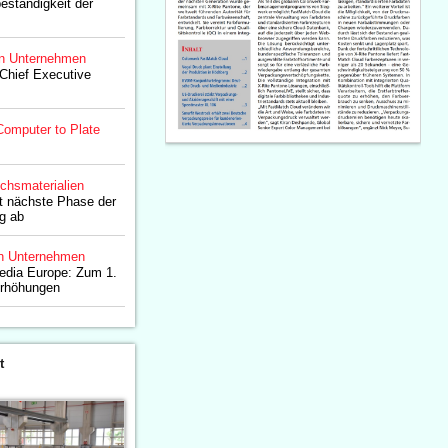
eständigkeit der
n Unternehmen
 Chief Executive
Computer to Plate
chsmaterialien
ßt nächste Phase der
g ab
n Unternehmen
Media Europe: Zum 1.
erhöhungen
t