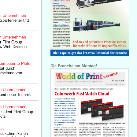
n Unternehmen
partenleiter tritt
n Unternehmen
r Flint Group
w Web Division
omputer to Plate
Die Branche am Montag!
tät durch
arbeitung von
n Unternehmen
 und neue Technik
n Unternehmen
esident Flint Group
ucts
aal
ruckchemikalien