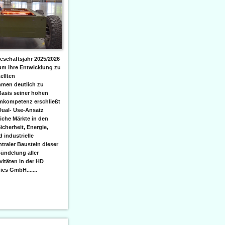
eschäftsjahr 2025/2026
 um ihre Entwicklung zu
ellten
men deutlich zu
Basis seiner hohen
emkompetenz erschließt
Dual- Use-Ansatz
iche Märkte in den
icherheit, Energie,
 industrielle
raler Baustein dieser
ündelung aller
itäten in der HD
es GmbH.......