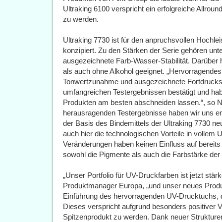
Ultraking 6100 verspricht ein erfolgreiche Allroun
zu werden.
Ultraking 7730 ist für den anpruchsvollen Hochl
konzipiert. Zu den Stärken der Serie gehören un
ausgezeichnete Farb-Wasser-Stabilität. Darüber hi
als auch ohne Alkohol geeignet. „Hervorragendes
Tonwertzunahme und ausgezeichnete Fortdruckstab
umfangreichen Testergebnissen bestätigt und hab
Produkten am besten abschneiden lassen.“, so Ni
herausragenden Testergebnisse haben wir uns e
der Basis des Bindemittels der Ultraking 7730 n
auch hier die technologischen Vorteile in vollem
Veränderungen haben keinen Einfluss auf bereit
sowohl die Pigmente als auch die Farbstärke der
„Unser Portfolio für UV-Druckfarben ist jetzt stär
Produktmanager Europa, „und unser neues Produk
Einführung des hervorragenden UV-Drucktuchs, d
Dieses verspricht aufgrund besonders positiver 
Spitzenprodukt zu werden. Dank neuer Strukture