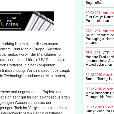
Bogenoffset
12.02.2011
Aus de
Flint Group: Neuer S
Posten nicht an
27.01.2011
Aus de
Neuer President de
Packaging & Narro
ernannt
arking liegen hinter diesen neuen
ement, Print Media Europe, Sheetfed
03.01.2011
CTP - C
ordamerika, wo wir der Marktführer für
Höchste Produktivi
wickler speziell für die UV-Technologie.
automatisierte Ver
Flexodruckplatten
alen Portfolios in einer kompakten
 Initialzündung. Wir sind davon überzeugt,
14.12.2010
Aus de
de Technologiestandards erreicht haben,
Starker Teamgeist
09.12.2010
Aus de
richene und ungestrichene Papiere und
Mario Busshoff: Pr
et sich sehr gut für den alkoholreduzierten
Flexographic Prod
r geringen Wasseraufnahme, der
08.12.2010
Drucks
geringen Tack im Vergleich zu bisherigen
Drucktücher und D
 unterschiedlichsten Bedruckstoffarten.