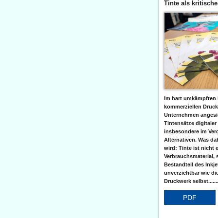
Tinte als kritisch
Im hart umkämpften 
kommerziellen Druc
Unternehmen angesic
Tintensätze digitaler
insbesondere im Verg
Alternativen. Was da
wird: Tinte ist nicht 
Verbrauchsmaterial, 
Bestandteil des Inkj
unverzichtbar wie di
Druckwerk selbst......
PDF