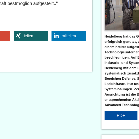
ft bestmöglich aufgestellt..“
teilen
mitteilen
Heidelberg hat das G
erfolgreich genutzt,
einem breiter aufgest
Technologieunterneh
beschleunigen. Auf 
Industrie- und Syst
Heidelberg mit dem 
systematisch zusätzl
Bereichen Defense, S
Ladeinfrastruktur und
Systemlösungen. Zent
Ausrichtung ist die B
entsprechenden Aktiv
Advanced Technologi
PDF