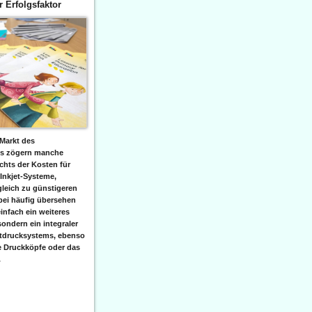
er Erfolgsfaktor
Markt des
ks zögern manche
hts der Kosten für
 Inkjet-Systeme,
leich zu günstigeren
bei häufig übersehen
einfach ein weiteres
sondern ein integraler
etdrucksystems, ebenso
e Druckköpfe oder das
.