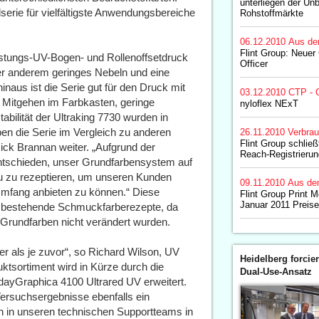
unterliegen der Unb
dserie für vielfältigste Anwendungsbereiche
Rohstoffmärkte
06.12.2010
Aus de
Flint Group: Neuer
eistungs-UV-Bogen- und Rollenoffsetdruck
Officer
ter anderem geringes Nebeln und eine
naus ist die Serie gut für den Druck mit
03.12.2010
CTP - 
 Mitgehen im Farbkasten, geringe
nyloflex NExT
ilität der Ultraking 7730 wurden in
en die Serie im Vergleich zu anderen
26.11.2010
Verbrau
Flint Group schlie
ck Brannan weiter. „Aufgrund der
Reach-Registrierun
ntschieden, unser Grundfarbensystem auf
eu zu rezeptieren, um unseren Kunden
09.11.2010
Aus de
 Umfang anbieten zu können.“ Diese
Flint Group Print 
Januar 2011 Preis
s bestehende Schmuckfarberezepte, da
 Grundfarben nicht verändert wurden.
ker als je zuvor“, so Richard Wilson, UV
Heidelberg forcier
tsortiment wird in Kürze durch die
Dual-Use-Ansatz
ayGraphica 4100 Ultrared UV erweitert.
Versuchsergebnisse ebenfalls ein
n in unseren technischen Supportteams in