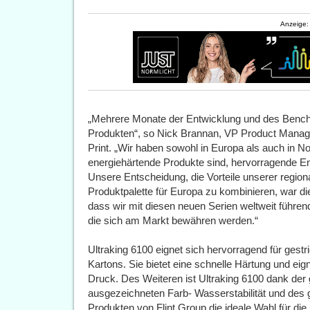
Anzeige:
„Mehrere Monate der Entwicklung und des Benchm
Produkten“, so Nick Brannan, VP Product Manag
Print. „Wir haben sowohl in Europa als auch in N
energiehärtende Produkte sind, hervorragende Ent
Unsere Entscheidung, die Vorteile unserer region
Produktpalette für Europa zu kombinieren, war die
dass wir mit diesen neuen Serien weltweit führen
die sich am Markt bewähren werden.“
Ultraking 6100 eignet sich hervorragend für gest
Kartons. Sie bietet eine schnelle Härtung und eign
Druck. Des Weiteren ist Ultraking 6100 dank de
ausgezeichneten Farb- Wasserstabilität und des 
Produkten von Flint Group die ideale Wahl für die