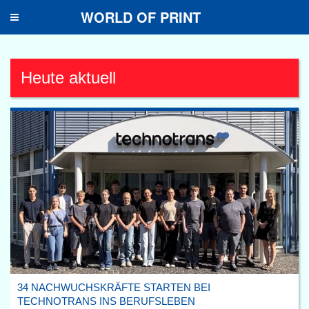
WORLD OF PRINT
Toggle
navigation
Heute aktuell
34 NACHWUCHSKRÄFTE STARTEN BEI
TECHNOTRANS INS BERUFSLEBEN