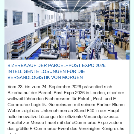
BIZERBA AUF DER PARCEL+POST EXPO 2026:
INTELLIGENTE LÖSUNGEN FÜR DIE
VERSANDLOGISTIK VON MORGEN
Vom 23. bis zum 24. September 2026 präsentiert sich
Bizerba auf der Parcel+Post Expo 2026 in London, einer der
weltweit führenden Fachmessen für Paket-, Post- und E-
Commerce-Logistik. Gemeinsam mit seinem Partner Bluhm
Weber zeigt das Unternehmen an Stand F40 in der Haupt­
halle innovative Lösungen für effiziente Versandprozesse.
Parallel zur Messe findet mit der eCommerce Expo zudem
das größte E-Commerce-Event des Vereinigten Königreichs