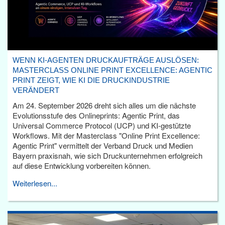
WENN KI-AGENTEN DRUCKAUFTRÄGE AUSLÖSEN:
MASTERCLASS ONLINE PRINT EXCELLENCE: AGENTIC
PRINT ZEIGT, WIE KI DIE DRUCKINDUSTRIE
VERÄNDERT
Am 24. September 2026 dreht sich alles um die nächste
Evolutionsstufe des Onlineprints: Agentic Print, das
Universal Commerce Protocol (UCP) und KI-gestützte
Workflows. Mit der Masterclass "Online Print Excellence:
Agentic Print" vermittelt der Verband Druck und Medien
Bayern praxisnah, wie sich Druckunternehmen erfolgreich
auf diese Entwicklung vorbereiten können.
Weiterlesen...