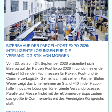
BIZERBA AUF DER PARCEL+POST EXPO 2026:
INTELLIGENTE LÖSUNGEN FÜR DIE
VERSANDLOGISTIK VON MORGEN
Vom 23. bis zum 24. September 2026 präsentiert sich
Bizerba auf der Parcel+Post Expo 2026 in London, einer der
weltweit führenden Fachmessen für Paket-, Post- und E-
Commerce-Logistik. Gemeinsam mit seinem Partner Bluhm
Weber zeigt das Unternehmen an Stand F40 in der Haupt­
halle innovative Lösungen für effiziente Versandprozesse.
Parallel zur Messe findet mit der eCommerce Expo zudem
das größte E-Commerce-Event des Vereinigten Königreichs
statt.
Weiterlesen...