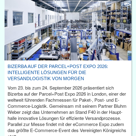
BIZERBA AUF DER PARCEL+POST EXPO 2026:
INTELLIGENTE LÖSUNGEN FÜR DIE
VERSANDLOGISTIK VON MORGEN
Vom 23. bis zum 24. September 2026 präsentiert sich
Bizerba auf der Parcel+Post Expo 2026 in London, einer der
weltweit führenden Fachmessen für Paket-, Post- und E-
Commerce-Logistik. Gemeinsam mit seinem Partner Bluhm
Weber zeigt das Unternehmen an Stand F40 in der Haupt­
halle innovative Lösungen für effiziente Versandprozesse.
Parallel zur Messe findet mit der eCommerce Expo zudem
das größte E-Commerce-Event des Vereinigten Königreichs