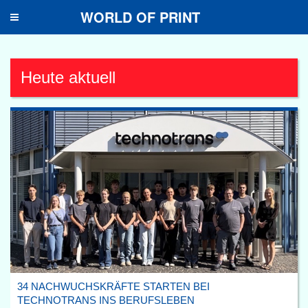
WORLD OF PRINT
Toggle
navigation
Heute aktuell
34 NACHWUCHSKRÄFTE STARTEN BEI
TECHNOTRANS INS BERUFSLEBEN