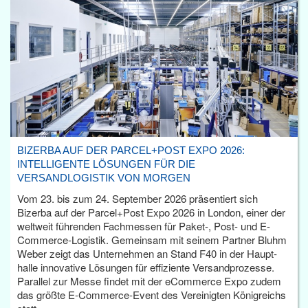
BIZERBA AUF DER PARCEL+POST EXPO 2026:
INTELLIGENTE LÖSUNGEN FÜR DIE
VERSANDLOGISTIK VON MORGEN
Vom 23. bis zum 24. September 2026 präsentiert sich
Bizerba auf der Parcel+Post Expo 2026 in London, einer der
weltweit führenden Fachmessen für Paket-, Post- und E-
Commerce-Logistik. Gemeinsam mit seinem Partner Bluhm
Weber zeigt das Unternehmen an Stand F40 in der Haupt­
halle innovative Lösungen für effiziente Versandprozesse.
Parallel zur Messe findet mit der eCommerce Expo zudem
das größte E-Commerce-Event des Vereinigten Königreichs