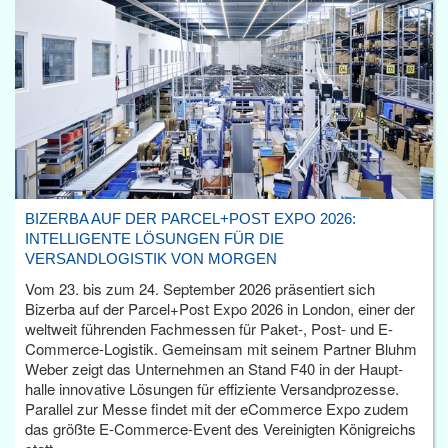
BIZERBA AUF DER PARCEL+POST EXPO 2026:
INTELLIGENTE LÖSUNGEN FÜR DIE
VERSANDLOGISTIK VON MORGEN
Vom 23. bis zum 24. September 2026 präsentiert sich
Bizerba auf der Parcel+Post Expo 2026 in London, einer der
weltweit führenden Fachmessen für Paket-, Post- und E-
Commerce-Logistik. Gemeinsam mit seinem Partner Bluhm
Weber zeigt das Unternehmen an Stand F40 in der Haupt­
halle innovative Lösungen für effiziente Versandprozesse.
Parallel zur Messe findet mit der eCommerce Expo zudem
das größte E-Commerce-Event des Vereinigten Königreichs