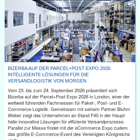
BIZERBA AUF DER PARCEL+POST EXPO 2026:
INTELLIGENTE LÖSUNGEN FÜR DIE
VERSANDLOGISTIK VON MORGEN
Vom 23. bis zum 24. September 2026 präsentiert sich
Bizerba auf der Parcel+Post Expo 2026 in London, einer der
weltweit führenden Fachmessen für Paket-, Post- und E-
Commerce-Logistik. Gemeinsam mit seinem Partner Bluhm
Weber zeigt das Unternehmen an Stand F40 in der Haupt­
halle innovative Lösungen für effiziente Versandprozesse.
Parallel zur Messe findet mit der eCommerce Expo zudem
das größte E-Commerce-Event des Vereinigten Königreichs