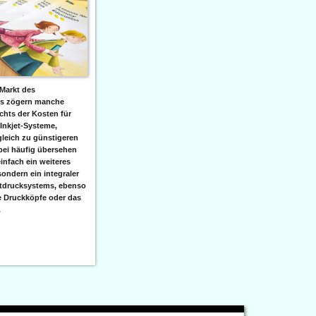
Markt des
ks zögern manche
hts der Kosten für
 Inkjet-Systeme,
leich zu günstigeren
bei häufig übersehen
einfach ein weiteres
sondern ein integraler
etdrucksystems, ebenso
e Druckköpfe oder das
.