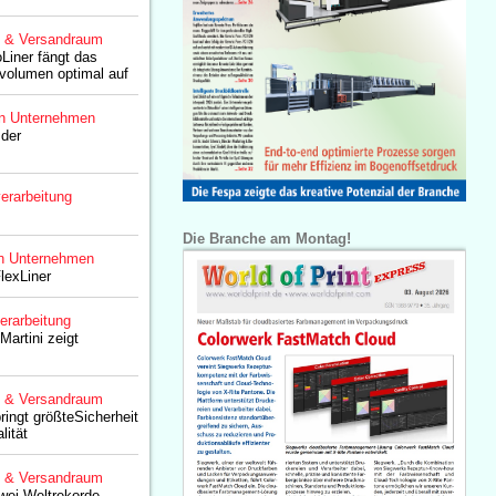
g & Versandraum
Liner fängt das
volumen optimal auf
n Unternehmen
 der
erarbeitung
Die Branche am Montag!
n Unternehmen
lexLiner
erarbeitung
Martini zeigt
g & Versandraum
ingt größteSicherheit
lität
g & Versandraum
wei Weltrekorde