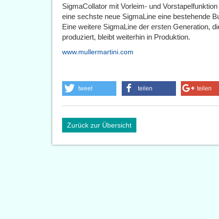
SigmaCollator mit Vorleim- und Vorstapelfunkti
eine sechste neue SigmaLine eine bestehende Bu
Eine weitere SigmaLine der ersten Generation, di
produziert, bleibt weiterhin in Produktion.
www.mullermartini.com
tweet
teilen
teilen
Zurück zur Übersicht