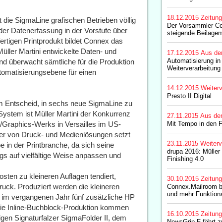
18.12.2015
Zeitun
die SigmaLine grafischen Betrieben völlig
Der Vorsammler Co
r Datenerfassung in der Vorstufe über
steigende Beilagen
ertigen Printprodukt bildet Connex das
üller Martini entwickelte Daten- und
17.12.2015
Aus de
Automatisierung in
 überwacht sämtliche für die Produktion
Weiterverarbeitung
tomatisierungsebene für einen
14.12.2015
Weiterv
Presto II Digital
m Entscheid, in sechs neue SigmaLine zu
 System ist Müller Martini der Konkurrenz
27.11.2015
Aus de
d/Graphics-Werks in Versailles im US-
Mit Tempo in den F
eter von Druck- und Medienlösungen setzt
23.11.2015
Weiterv
n der Printbranche, da sich seine
drupa 2016: Müller 
s auf vielfältige Weise anpassen und
Finishing 4.0
sten zu kleineren Auflagen tendiert,
30.10.2015
Zeitun
druck. Produziert werden die kleineren
Connex.Mailroom br
und mehr Funktiona
 im vergangenen Jahr fünf zusätzliche HP
 die Inline-Buchblock-Produktion kommen
16.10.2015
Zeitun
igen Signaturfalzer SigmaFolder II, dem
NewsGrip F fährt z