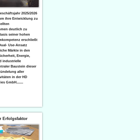
eschäftsjahr 2025/2026
 um ihre Entwicklung zu
ellten
men deutlich zu
Basis seiner hohen
emkompetenz erschließt
Dual- Use-Ansatz
iche Märkte in den
icherheit, Energie,
 industrielle
raler Baustein dieser
ündelung aller
itäten in der HD
es GmbH.......
er Erfolgsfaktor