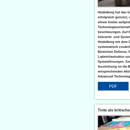
Heidelberg hat das G
erfolgreich genutzt,
einem breiter aufgest
Technologieunterneh
beschleunigen. Auf 
Industrie- und Syst
Heidelberg mit dem 
systematisch zusätzl
Bereichen Defense, S
Ladeinfrastruktur und
Systemlösungen. Zent
Ausrichtung ist die B
entsprechenden Aktiv
Advanced Technologi
PDF
Tinte als kritisch