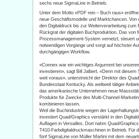
sechs neue SigmaLine in Betrieb.
Unter dem Motto «PDF rein – Buch raus» eröffnet 
neue Geschäftsmodelle und Marktchancen. Von de
den Digitaldruck bis zur Weiterverarbeitung zum f
Rückgrat der digitalen Buchproduktion. Das von M
Prozessmanagement-System vernetzt, steuert und
notwendigen Vorgänge und sorgt auf höchster Au
durchgängigen Workflow.
«Connex war ein wichtiges Argument bei unsere
investieren», sagt Bill Jalbert. «Denn mit diesem
weit voraus», unterstreicht der Direktor des Qua
Bundesstaat Kentucky. Als weltweit tätiger Anbi
das amerikanische Unternehmen neue Massstäbe i
Produkte für Zwecke des Multi-Channel-Marketing
kombinieren lassen.
Weil die Buchindustrie wegen der Lagerhaltungsko
investiert Quad/Graphics verstärkt in den Digital
Auflagen in Versailles. Dort nahm Quad/Graphics
T410-Farbdigitaldruckmaschinen in Betrieb. Für
fünf SigmaLine von Müller Martini mit dem neuart