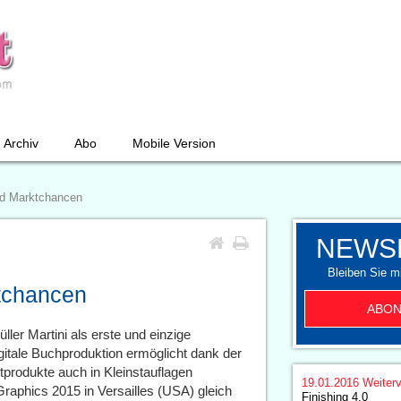
Archiv
Abo
Mobile Version
nd Marktchancen
NEWS
Bleiben Sie mi
tchancen
ABON
ler Martini als erste und einzige
digitale Buchproduktion ermöglicht dank der
tprodukte auch in Kleinstauflagen
19.01.2016
Weiterv
raphics 2015 in Versailles (USA) gleich
Finishing 4.0