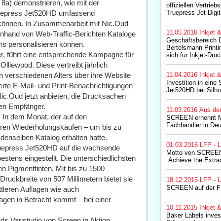
 8a) demonstrieren, wie mit der
offiziellen Vertriebs
ruepress Jet520HD umfassend
Truepress Jet-Digi
n können. In Zusammenarbeit mit Nic.Oud
11.05.2016
Inkjet 
nhand von Web-Traffic-Berichten Kataloge
Geschäftsbereich 
ns personalisieren können.
Bertelsmann Printi
ter, führt eine entsprechende Kampagne für
sich für Inkjet-Dr
lliewood. Diese vertreibt jährlich
 verschiedenen Alters über ihre Website
11.04.2016
Inkjet 
Investition in eine
ierte E-Mail- und Print-Benachrichtigungen
Jet520HD bei Silhou
c.Oud jetzt anbieten, die Drucksachen
nen Empfänger.
11.03.2016
Aus de
: In dem Monat, der auf den
SCREEN ernennt 
Fachhändler in De
eren Wiederholungskäufen – um bis zu
 denselben Katalog erhalten hatte.
01.03.2016
LFP - L
Truepress Jet520HD auf die wachsende
Motto von SCREEN 
stens eingestellt. Die unterschiedlichsten
„Achieve the Extrao
en Pigmenttinten. Mit bis zu 1500
Druckbreite von 507 Millimetern bietet sie
18.12.2015
LFP - L
SCREEN auf der 
ittleren Auflagen wie auch
gen in Betracht kommt – bei einer
10.11.2015
Inkjet 
Baker Labels investi
 Varistudio von Screen in Aktion