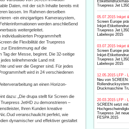
Etikettendruckmas
able Daten, mit der sich Inhalte bereits mit
Truepress Jet L35
ieren lassen. Im Rahmen derselben
05.07.2015
Inkjet 
rieren -ein einzigartiges Kamerasystem,
Screen Europe präs
e Fehlerinformationen werden anschließend
Inkjet-Etikettendr
rbasis weitergeleitet.
Truepress Jet L35
Labelexpo 2015
 individualisierten Programmheft
reen die Flexibilität der Truepress
03.07.2015
Inkjet 
zur Einstimmung auf die
Screen Europe präs
n Tag der Messe, beginnt. Die 32-seitige
Inkjet-Etikettendr
Truepress Jet L35
t jedes teilnehmende Land mit
Labelexpo 2015
chte und wer die Gegner sind. Für jedes
 Programmheft wird in 24 verschiedenen
12.05.2015
LFP - L
Neu von SCREEN: 
eiterverarbeitung an einen Horizon-
Rollendrucksystem 
Druckmaschine Tr
nt dazu: „Die drupa stellt für Screen die
20.03.2015
LFP - L
r Truepress JetHD zu demonstrieren –
SCREEN setzt mit
nstleister, Ihren Kunden kreative
Hochgeschwindigke
Truepress Jet neu
 Nic.Oud veranschaulicht perfekt, wie
FESPA 2015
ien dynamischer und effektiver gestaltet