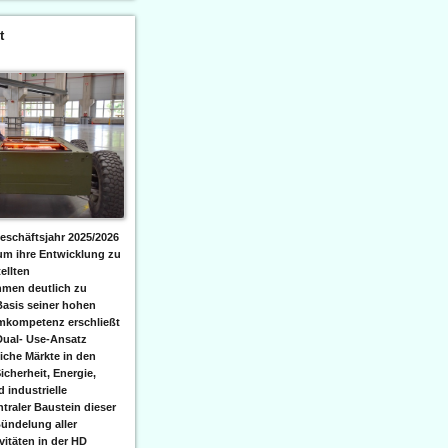
t
eschäftsjahr 2025/2026
 um ihre Entwicklung zu
ellten
men deutlich zu
Basis seiner hohen
emkompetenz erschließt
Dual- Use-Ansatz
iche Märkte in den
icherheit, Energie,
 industrielle
raler Baustein dieser
ündelung aller
itäten in der HD