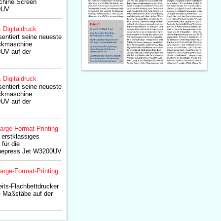
chine Screen
0UV
& Digitaldruck
entiert seine neueste
uckmaschine
0UV auf der
& Digitaldruck
entiert seine neueste
uckmaschine
0UV auf der
arge-Format-Printing
erstklassiges
für die
uepress Jet W3200UV
arge-Format-Printing
its-Flachbettdrucker
e Maßstäbe auf der