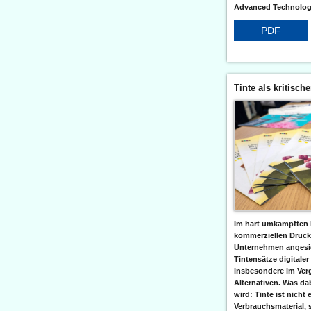
Advanced Technologi
PDF
Tinte als kritisch
Im hart umkämpften 
kommerziellen Druc
Unternehmen angesic
Tintensätze digitaler
insbesondere im Verg
Alternativen. Was da
wird: Tinte ist nicht 
Verbrauchsmaterial, 