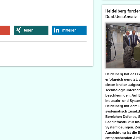
Heidelberg forcier
Dual-Use-Ansatz
teilen
mitteilen
Heidelberg hat das G
erfolgreich genutzt,
einem breiter aufgest
Technologieunterneh
beschleunigen. Auf 
Industrie- und Syst
Heidelberg mit dem 
systematisch zusätzl
Bereichen Defense, S
Ladeinfrastruktur und
Systemlösungen. Zent
Ausrichtung ist die B
entsprechenden Aktiv