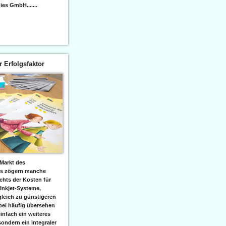
es GmbH.......
er Erfolgsfaktor
Markt des
ks zögern manche
hts der Kosten für
 Inkjet-Systeme,
leich zu günstigeren
bei häufig übersehen
einfach ein weiteres
sondern ein integraler