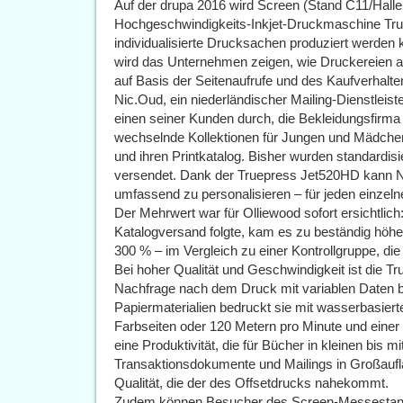
Auf der drupa 2016 wird Screen (Stand C11/Halle
Hochgeschwindigkeits-Inkjet-Druckmaschine T
individualisierte Drucksachen produziert werde
wird das Unternehmen zeigen, wie Druckereien a
auf Basis der Seitenaufrufe und des Kaufverhalte
Nic.Oud, ein niederländischer Mailing-Dienstleis
einen seiner Kunden durch, die Bekleidungsfirma O
wechselnde Kollektionen für Jungen und Mädchen
und ihren Printkatalog. Bisher wurden standardis
versendet. Dank der Truepress Jet520HD kann Ni
umfassend zu personalisieren – für jeden einzel
Der Mehrwert war für Olliewood sofort ersichtlich
Katalogversand folgte, kam es zu beständig höh
300 % – im Vergleich zu einer Kontrollgruppe, die
Bei hoher Qualität und Geschwindigkeit ist die 
Nachfrage nach dem Druck mit variablen Daten be
Papiermaterialien bedruckt sie mit wasserbasiert
Farbseiten oder 120 Metern pro Minute und einer 
eine Produktivität, die für Bücher in kleinen bis m
Transaktionsdokumente und Mailings in Großaufla
Qualität, die der des Offsetdrucks nahekommt.
Zudem können Besucher des Screen-Messestands