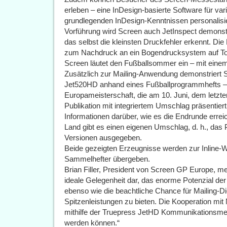
erleben – eine InDesign-basierte Software für vari
grundlegenden InDesign-Kenntnissen personalis
Vorführung wird Screen auch JetInspect demonst
das selbst die kleinsten Druckfehler erkennt. Di
zum Nachdruck an ein Bogendrucksystem auf Tone
Screen läutet den Fußballsommer ein – mit einem
Zusätzlich zur Mailing-Anwendung demonstriert Sc
Jet520HD anhand eines Fußballprogrammhefts – 
Europameisterschaft, die am 10. Juni, dem letzte
Publikation mit integriertem Umschlag präsentier
Informationen darüber, wie es die Endrunde errei
Land gibt es einen eigenen Umschlag, d. h., das
Versionen ausgegeben.
Beide gezeigten Erzeugnisse werden zur Inline-W
Sammelhefter übergeben.
Brian Filler, President von Screen GP Europe, mei
ideale Gelegenheit dar, das enorme Potenzial de
ebenso wie die beachtliche Chance für Mailing-Die
Spitzenleistungen zu bieten. Die Kooperation mit
mithilfe der Truepress JetHD Kommunikationsmed
werden können.“