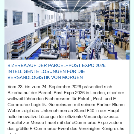
BIZERBA AUF DER PARCEL+POST EXPO 2026:
INTELLIGENTE LÖSUNGEN FÜR DIE
VERSANDLOGISTIK VON MORGEN
Vom 23. bis zum 24. September 2026 präsentiert sich
Bizerba auf der Parcel+Post Expo 2026 in London, einer der
weltweit führenden Fachmessen für Paket-, Post- und E-
Commerce-Logistik. Gemeinsam mit seinem Partner Bluhm
Weber zeigt das Unternehmen an Stand F40 in der Haupt­
halle innovative Lösungen für effiziente Versandprozesse.
Parallel zur Messe findet mit der eCommerce Expo zudem
das größte E-Commerce-Event des Vereinigten Königreichs