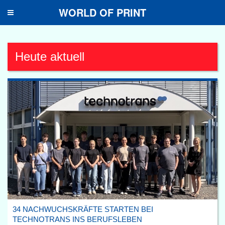
WORLD OF PRINT
Toggle
navigation
Heute aktuell
34 NACHWUCHSKRÄFTE STARTEN BEI
TECHNOTRANS INS BERUFSLEBEN